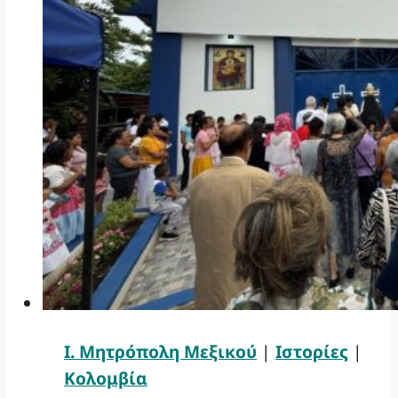
Ι. Μητρόπολη Μεξικού
|
Ιστορίες
|
Κολομβία