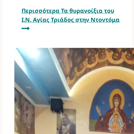
Περισσότερα
Τα θυρανοίξια του
Ι.Ν. Αγίας Τριάδος στην Ντοντόμα