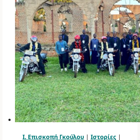
Ι. Επισκοπή Γκούλου
|
Ιστορίες
|