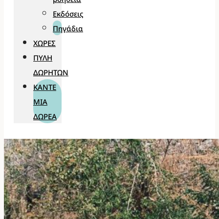
Εκδόσεις
Πηγάδια
ΧΏΡΕΣ
ΠΎΛΗ
ΔΩΡΗΤΏΝ
ΚΆΝΤΕ
ΜΊΑ
ΔΩΡΕΆ