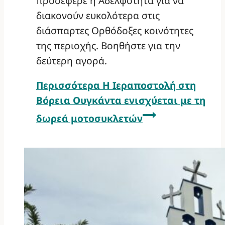
προσέφερε η Αδελφότητα για να
διακονούν ευκολότερα στις
διάσπαρτες Ορθόδοξες κοινότητες
της περιοχής. Βοηθήστε για την
δεύτερη αγορά.
Περισσότερα
Η Ιεραποστολή στη
Βόρεια Ουγκάντα ενισχύεται με τη
δωρεά μοτοσυκλετών