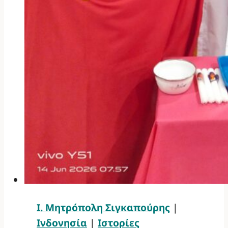
Ι. Μητρόπολη Σιγκαπούρης
|
Ινδονησία
|
Ιστορίες