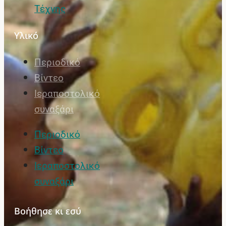
Τέχνης
Υλικό
Περιοδικό
Βίντεο
Ιεραποστολικό
συναξάρι
Περιοδικό
Βίντεο
Ιεραποστολικό
συναξάρι
Βοήθησε κι εσύ