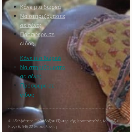
Κάνε μία δωρεά
Να στηριζόμαστε
σε σένα;
Πρόσφερε σε
είδος
Κάνε μία δωρεά
Να στηριζόμαστε
σε σένα;
Πρόσφερε σε
είδος
© Αδελφότητα Ορθοδόξου Εξωτερικής Ιεραποστολής, Μακένζυ
Κινγκ 6, 546 22 Θεσσαλονίκη