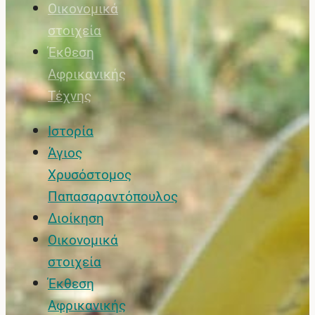
Οικονομικά
στοιχεία
Έκθεση
Αφρικανικής
Τέχνης
Ιστορία
Άγιος
Χρυσόστομος
Παπασαραντόπουλος
Διοίκηση
Οικονομικά
στοιχεία
Έκθεση
Αφρικανικής