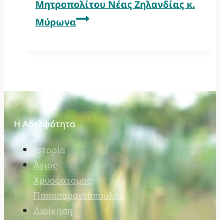
Μητροπολίτου Νέας Ζηλανδίας κ.
Μύρωνα
Η Αδελφότητα
Ιστορία
Άγιος
Χρυσόστομος
Παπασαραντόπουλος
Διοίκηση