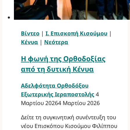
Βίντεο
|
Ι. Επισκοπή Κισούμου
|
Κένυα
|
Νεότερα
Η φωνή της Ορθοδοξίας
από τη δυτική Κένυα
Αδελφότητα Ορθοδόξου
Εξωτερικής Ιεραποστολής
4
Μαρτίου 2026
4 Μαρτίου 2026
Δείτε τη συγκινητική συνέντευξη του
νέου Επισκόπου Κισούμου Φιλίππου