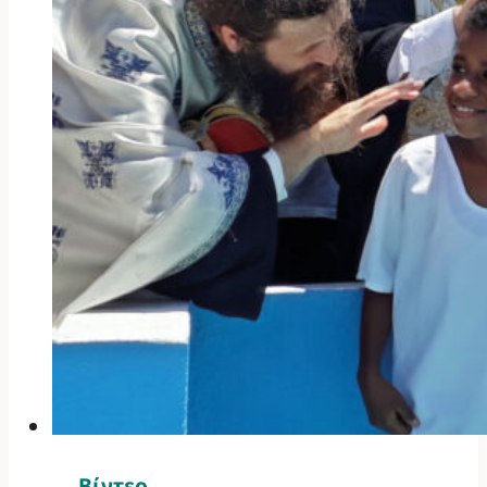
Βίντεο