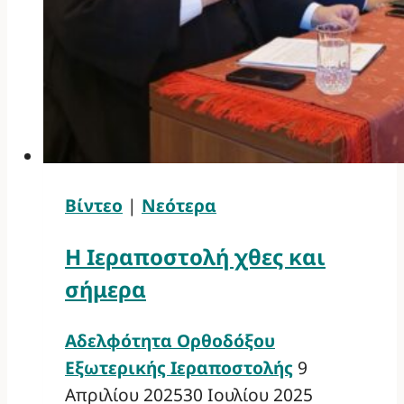
Βίντεο
|
Νεότερα
Η Ιεραποστολή χθες και
σήμερα
Αδελφότητα Ορθοδόξου
Εξωτερικής Ιεραποστολής
9
Απριλίου 2025
30 Ιουλίου 2025