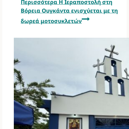
Περισσότερα
Η Ιεραποστολή στη
Βόρεια Ουγκάντα ενισχύεται με τη
δωρεά μοτοσυκλετών