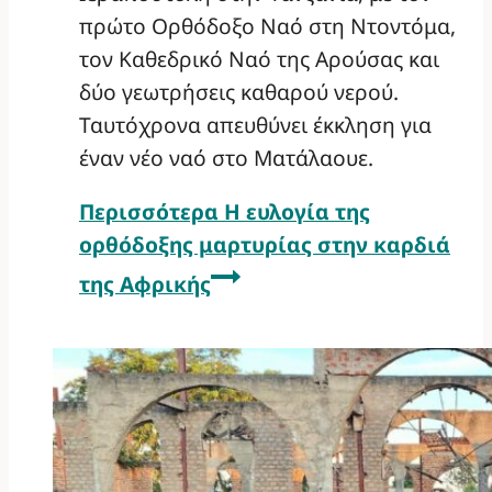
πρώτο Ορθόδοξο Ναό στη Ντοντόμα,
τον Καθεδρικό Ναό της Αρούσας και
δύο γεωτρήσεις καθαρού νερού.
Ταυτόχρονα απευθύνει έκκληση για
έναν νέο ναό στο Ματάλαουε.
Περισσότερα
Η ευλογία της
ορθόδοξης μαρτυρίας στην καρδιά
της Αφρικής