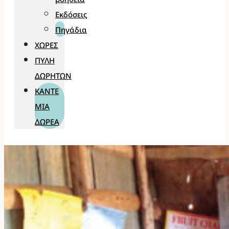
Εκδόσεις
Πηγάδια
ΧΏΡΕΣ
ΠΎΛΗ
ΔΩΡΗΤΏΝ
ΚΆΝΤΕ
ΜΊΑ
ΔΩΡΕΆ