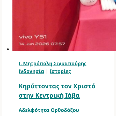
Ι. Μητρόπολη Σιγκαπούρης
|
Ινδονησία
|
Ιστορίες
Κηρύττοντας τον Χριστό
στην Κεντρική Ιάβα
Αδελφότητα Ορθοδόξου