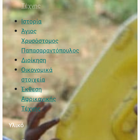
Τέχνης
Ιστορία
Άγιος
Χρυσόστομος
Παπασαραντόπουλος
Διοίκηση
Οικονομικά
στοιχεία
Έκθεση
Αφρικανικής
Τέχνης
Υλικό