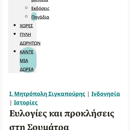
Εκδόσεις
Πηγάδια
ΧΏΡΕΣ
ΠΎΛΗ
ΔΩΡΗΤΏΝ
ΚΆΝΤΕ
ΜΊΑ
ΔΩΡΕΆ
Ι. Μητρόπολη Σιγκαπούρης
|
Ινδονησία
|
Ιστορίες
Ευλογίες και προκλήσεις
στη Σουμάτρα