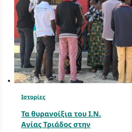
Ιστορίες
Τα θυρανοίξια του Ι.Ν.
Αγίας Τριάδος στην