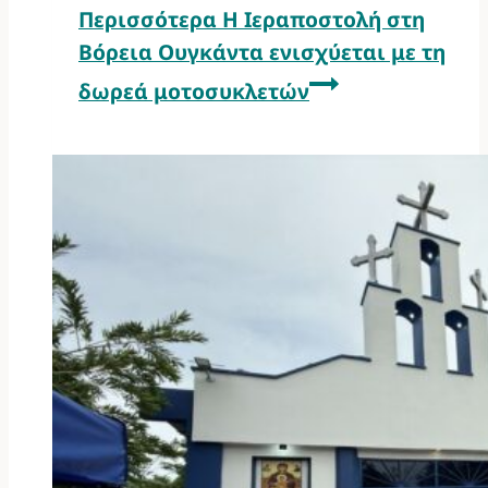
Περισσότερα
Η Ιεραποστολή στη
Βόρεια Ουγκάντα ενισχύεται με τη
δωρεά μοτοσυκλετών