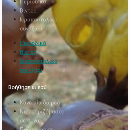
Περιοδικό
Βίντεο
Ιεραποστολικό
συναξάρι
Περιοδικό
Βίντεο
Ιεραποστολικό
συναξάρι
Βοήθησε κι εσύ
Κάνε μία δωρεά
Να στηριζόμαστε
σε σένα;
Πρόσφερε σε