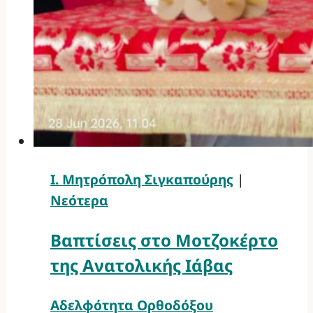
Ι. Μητρόπολη Σιγκαπούρης
|
Νεότερα
Βαπτίσεις στο Μοτζοκέρτο
της Ανατολικής Ιάβας
Αδελφότητα Ορθοδόξου