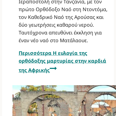
Ιεραποστολή στην Τανζανία, με τον
πρώτο Ορθόδοξο Ναό στη Ντοντόμα,
τον Καθεδρικό Ναό της Αρούσας και
δύο γεωτρήσεις καθαρού νερού.
Ταυτόχρονα απευθύνει έκκληση για
έναν νέο ναό στο Ματάλαουε.
Περισσότερα
Η ευλογία της
ορθόδοξης μαρτυρίας στην καρδιά
της Αφρικής