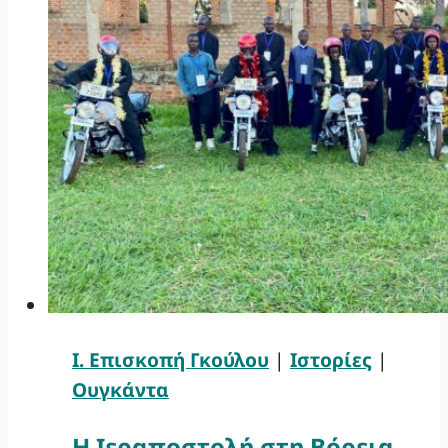
Ι. Επισκοπή Γκούλου
|
Ιστορίες
|
Ουγκάντα
Η Ιεραποστολή στη Βόρεια