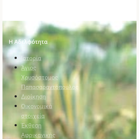
Η Αδελφότητα
Ιστορία
Άγιος
Χρυσόστομος
Παπασαραντόπουλος
Διοίκηση
Οικονομικά
στοιχεία
Έκθεση
Αφρικανικής