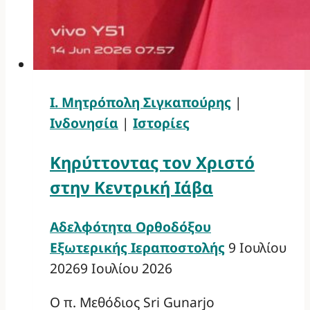
Ι. Μητρόπολη Σιγκαπούρης
|
Ινδονησία
|
Ιστορίες
Κηρύττοντας τον Χριστό
στην Κεντρική Ιάβα
Αδελφότητα Ορθοδόξου
Εξωτερικής Ιεραποστολής
9 Ιουλίου
2026
9 Ιουλίου 2026
Ο π. Μεθόδιος Sri Gunarjo