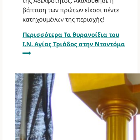
της Αδελφότητος. Ακολούθησε η
βάπτιση των πρώτων είκοσι πέντε
κατηχουμένων της περιοχής!
Περισσότερα
Τα θυρανοίξια του
Ι.Ν. Αγίας Τριάδος στην Ντοντόμα