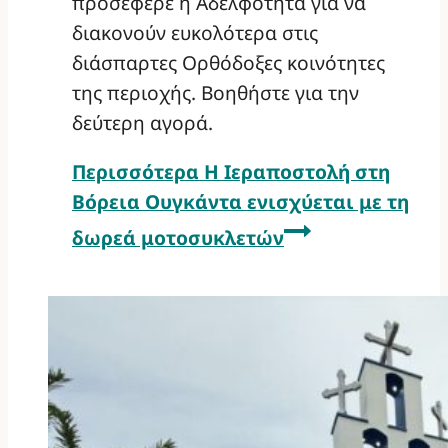
προσέφερε η Αδελφότητα για να
διακονούν ευκολότερα στις
διάσπαρτες Ορθόδοξες κοινότητες
της περιοχής. Βοηθήστε για την
δεύτερη αγορά.
Περισσότερα
Η Ιεραποστολή στη
Βόρεια Ουγκάντα ενισχύεται με τη
δωρεά μοτοσυκλετών