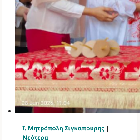
Ι. Μητρόπολη Σιγκαπούρης
|
Νεότερα