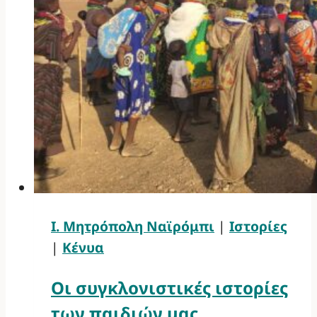
Ι. Μητρόπολη Ναϊρόμπι
|
Ιστορίες
|
Κένυα
Οι συγκλονιστικές ιστορίες
των παιδιών μας