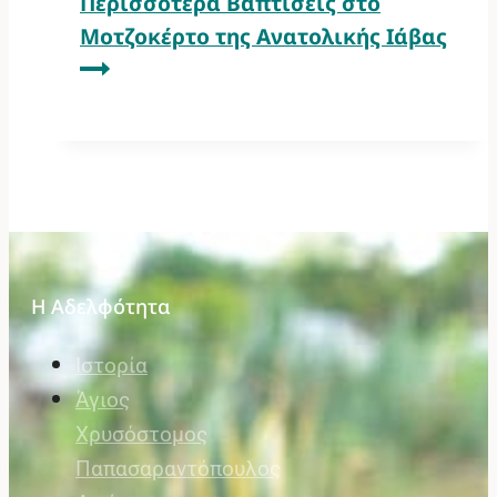
Περισσότερα
Βαπτίσεις στο
Μοτζοκέρτο της Ανατολικής Ιάβας
Η Αδελφότητα
Ιστορία
Άγιος
Χρυσόστομος
Παπασαραντόπουλος