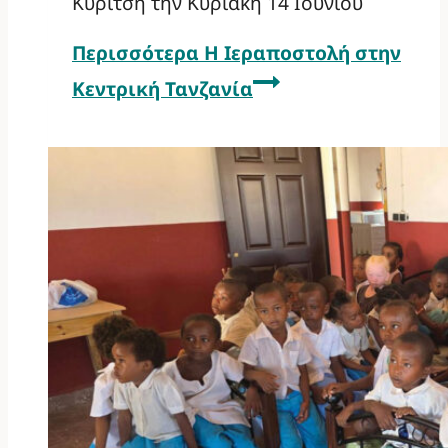
Κυρίτση την Κυριακή 14 Ιουνίου
Περισσότερα
Η Ιεραποστολή στην
Κεντρική Τανζανία