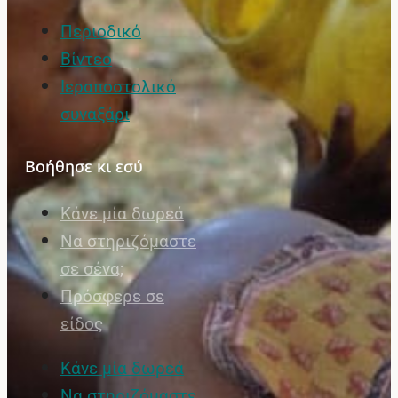
Περιοδικό
Βίντεο
Ιεραποστολικό
συναξάρι
Βοήθησε κι εσύ
Κάνε μία δωρεά
Να στηριζόμαστε
σε σένα;
Πρόσφερε σε
είδος
Κάνε μία δωρεά
Να στηριζόμαστε