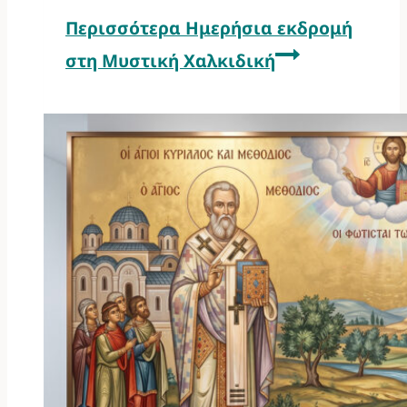
Περισσότερα
Ημερήσια εκδρομή
στη Μυστική Χαλκιδική