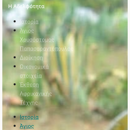
Η Αδελφότητα
Ιστορία
Άγιος
Χρυσόστομος
Παπασαραντόπουλος
Διοίκηση
Οικονομικά
στοιχεία
Έκθεση
Αφρικανικής
Τέχνης
Ιστορία
Άγιος