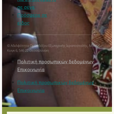
σε σένα;
Πρόσφερε σε
είδος
© Αδελφότητα Ορθοδόξου Εξωτερικής Ιεραποστολής, Μακένζυ
Κινγκ 6, 546 22 Θεσσαλονίκη
Πολιτική προσωπικών δεδομένων
Επικοινωνία
Πολιτική προσωπικών δεδομένων
Επικοινωνία