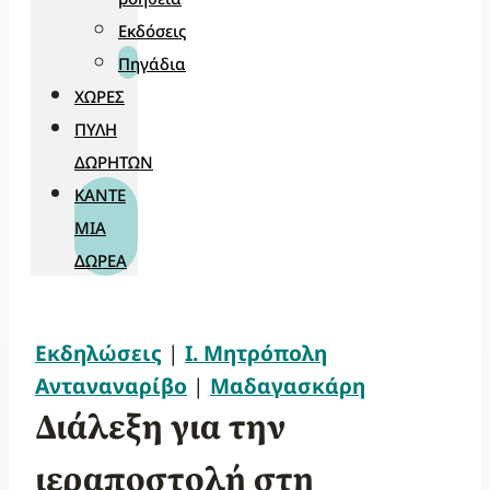
Εκδόσεις
Πηγάδια
ΧΏΡΕΣ
ΠΎΛΗ
ΔΩΡΗΤΏΝ
ΚΆΝΤΕ
ΜΊΑ
ΔΩΡΕΆ
Εκδηλώσεις
|
Ι. Μητρόπολη
Ανταναναρίβο
|
Μαδαγασκάρη
Διάλεξη για την
ιεραποστολή στη