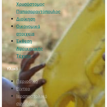
Χρυσόστομος
Παπασαραντόπουλος
Διοίκηση
Οικονομικά
στοιχεία
Έκθεση
Αφρικανικής
Τέχνης
Υλικό
Περιοδικό
Βίντεο
Ιεραποστολικό
συναξάρι