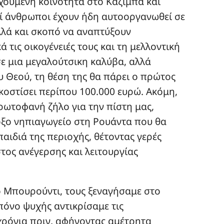
ηχούμενη κοινότητα στο Καζίμπα και
οί άνθρωποι έχουν ήδη αυτοοργανωθεί σε
λλά και σκοπό να αναπτύξουν
 τις οικογένειές τους και τη μελλοντική
ε μια μεγαλούτσικη καλύβα, αλλά
υ Θεού, τη θέση της θα πάρει ο πρώτος
οστίσει περίπου 100.000 ευρώ. Ακόμη,
ρωτοφανή ζήλο για την πίστη μας,
ξο νηπιαγωγείο στη Ρουάντα που θα
αιδιά της περιοχής, θέτοντας γερές
στος ανέγερσης και λειτουργίας
ο Μπουρούντι, τους ξεναγήσαμε στο
πόνο ψυχής αντικρίσαμε τις
χρόνια πριν, αφήνοντας αμέτρητα