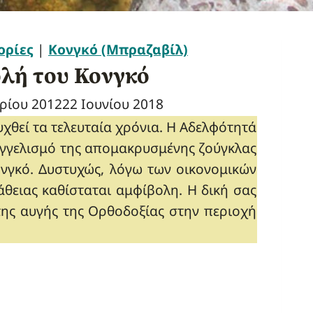
ορίες
|
Κονγκό (Μπραζαβίλ)
ολή του Κονγκό
ρίου 2012
22 Ιουνίου 2018
χθεί τα τελευταία χρόνια. Η Αδελφότητά
αγγελισμό της απομακρυσμένης ζούγκλας
νγκό. Δυστυχώς, λόγω των οικονομικών
θειας καθίσταται αμφίβολη. Η δική σας
 της αυγής της Ορθοδοξίας στην περιοχή