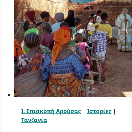
Ι. Επισκοπή Αρούσας
|
Ιστορίες
|
Τανζανία