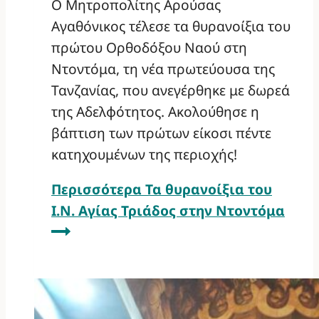
Ο Μητροπολίτης Αρούσας
Αγαθόνικος τέλεσε τα θυρανοίξια του
πρώτου Ορθοδόξου Ναού στη
Ντοντόμα, τη νέα πρωτεύουσα της
Τανζανίας, που ανεγέρθηκε με δωρεά
της Αδελφότητος. Ακολούθησε η
βάπτιση των πρώτων είκοσι πέντε
κατηχουμένων της περιοχής!
Περισσότερα
Τα θυρανοίξια του
Ι.Ν. Αγίας Τριάδος στην Ντοντόμα