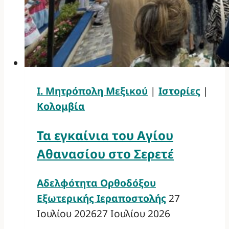
Ι. Μητρόπολη Μεξικού
|
Ιστορίες
|
Κολομβία
Τα εγκαίνια του Αγίου
Αθανασίου στο Σερετέ
Αδελφότητα Ορθοδόξου
Εξωτερικής Ιεραποστολής
27
Ιουλίου 2026
27 Ιουλίου 2026