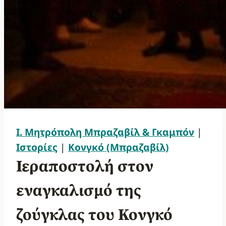
Ι. Μητρόπολη Μπραζαβίλ & Γκαμπόν
|
Ιστορίες
|
Κονγκό (Μπραζαβίλ)
Ιεραποστολή στον
εναγκαλισμό της
ζούγκλας του Κονγκό