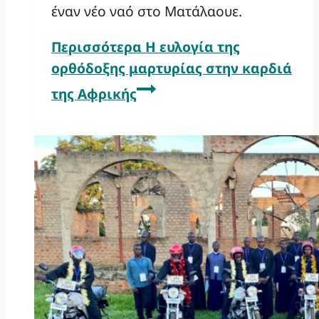
έναν νέο ναό στο Ματάλαουε.
Περισσότερα
Η ευλογία της
ορθόδοξης μαρτυρίας στην καρδιά
της Αφρικής