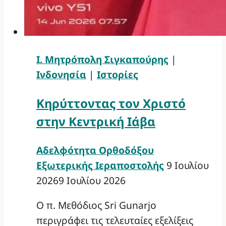
Ι. Μητρόπολη Σιγκαπούρης
|
Ινδονησία
|
Ιστορίες
Κηρύττοντας τον Χριστό
στην Κεντρική Ιάβα
Αδελφότητα Ορθοδόξου
Εξωτερικής Ιεραποστολής
9 Ιουλίου
2026
9 Ιουλίου 2026
Ο π. Μεθόδιος Sri Gunarjo
περιγράφει τις τελευταίες εξελίξεις