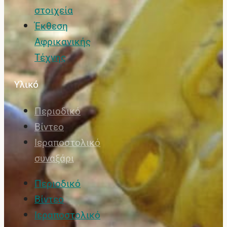
στοιχεία
Έκθεση
Αφρικανικής
Τέχνης
Υλικό
Περιοδικό
Βίντεο
Ιεραποστολικό
συναξάρι
Περιοδικό
Βίντεο
Ιεραποστολικό