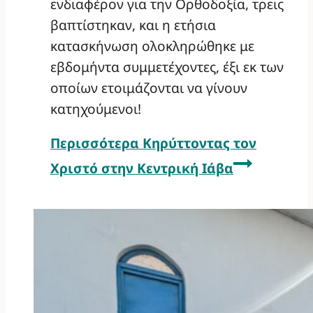
ενδιαφέρον για την Ορθοδοξία, τρεις
βαπτίστηκαν, και η ετήσια
κατασκήνωση ολοκληρώθηκε με
εβδομήντα συμμετέχοντες, έξι εκ των
οποίων ετοιμάζονται να γίνουν
κατηχούμενοι!
Περισσότερα
Κηρύττοντας τον
Χριστό στην Κεντρική Ιάβα