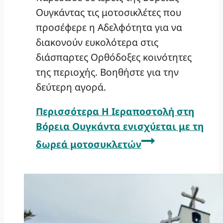
Ουγκάντας τις μοτοσικλέτες που
προσέφερε η Αδελφότητα για να
διακονούν ευκολότερα στις
διάσπαρτες Ορθόδοξες κοινότητες
της περιοχής. Βοηθήστε για την
δεύτερη αγορά.
Περισσότερα
Η Ιεραποστολή στη
Βόρεια Ουγκάντα ενισχύεται με τη
δωρεά μοτοσυκλετών