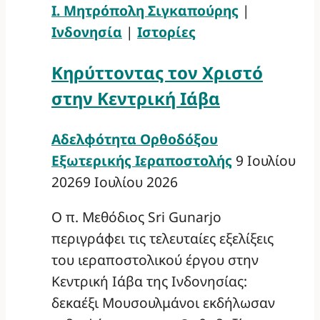
Ι. Μητρόπολη Σιγκαπούρης
|
Ινδονησία
|
Ιστορίες
Κηρύττοντας τον Χριστό
στην Κεντρική Ιάβα
Αδελφότητα Ορθοδόξου
Εξωτερικής Ιεραποστολής
9 Ιουλίου
2026
9 Ιουλίου 2026
Ο π. Μεθόδιος Sri Gunarjo
περιγράφει τις τελευταίες εξελίξεις
του ιεραποστολικού έργου στην
Κεντρική Ιάβα της Ινδονησίας:
δεκαέξι Μουσουλμάνοι εκδήλωσαν