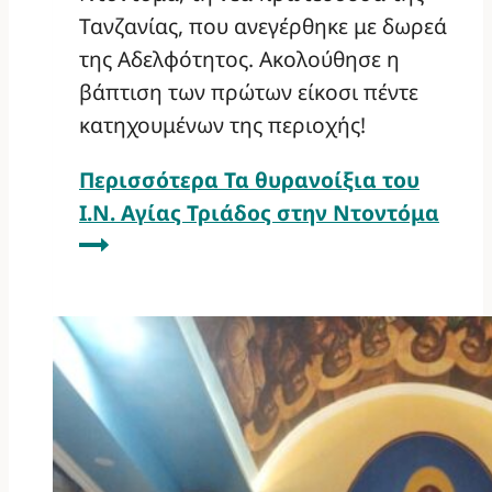
Τανζανίας, που ανεγέρθηκε με δωρεά
της Αδελφότητος. Ακολούθησε η
βάπτιση των πρώτων είκοσι πέντε
κατηχουμένων της περιοχής!
Περισσότερα
Τα θυρανοίξια του
Ι.Ν. Αγίας Τριάδος στην Ντοντόμα