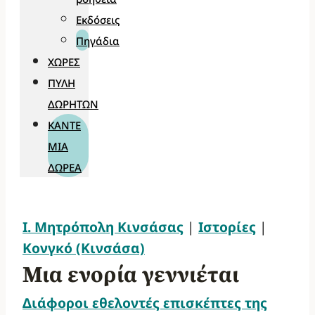
Εκδόσεις
Πηγάδια
ΧΏΡΕΣ
ΠΎΛΗ
ΔΩΡΗΤΏΝ
ΚΆΝΤΕ
ΜΊΑ
ΔΩΡΕΆ
Ι. Μητρόπολη Κινσάσας
|
Ιστορίες
|
Κονγκό (Κινσάσα)
Μια ενορία γεννιέται
Διάφοροι εθελοντές επισκέπτες της