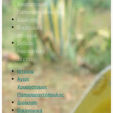
Χρυσόστομος
Παπασαραντόπουλος
Διοίκηση
Οικονομικά
στοιχεία
Έκθεση
Αφρικανικής
Τέχνης
Ιστορία
Άγιος
Χρυσόστομος
Παπασαραντόπουλος
Διοίκηση
Οικονομικά