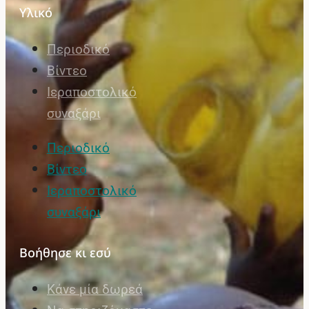
Υλικό
Περιοδικό
Βίντεο
Ιεραποστολικό
συναξάρι
Περιοδικό
Βίντεο
Ιεραποστολικό
συναξάρι
Βοήθησε κι εσύ
Κάνε μία δωρεά