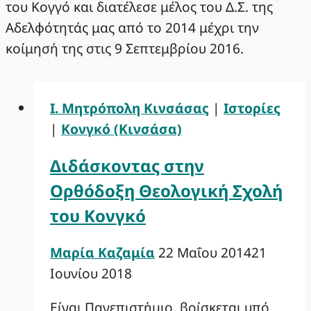
του Κογγό και διατέλεσε μέλος του Δ.Σ. της
Αδελφότητάς μας από το 2014 μέχρι την
κοίμησή της στις 9 Σεπτεμβρίου 2016.
Ι. Μητρόπολη Κινσάσας
|
Ιστορίες
|
Κονγκό (Κινσάσα)
Διδάσκoντας στην
Ορθόδοξη Θεολογική Σχολή
του Κονγκό
Μαρία Καζαμία
22 Μαΐου 2014
21
Ιουνίου 2018
Είναι Πανεπιστήμιο, βρίσκεται υπό