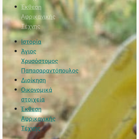
Έκθεση
Αφρικανικής
Τέχνης
Ιστορία
Άγιος
Χρυσόστομος
Παπασαραντόπουλος
Διοίκηση
Οικονομικά
στοιχεία
Έκθεση
Αφρικανικής
Τέχνης