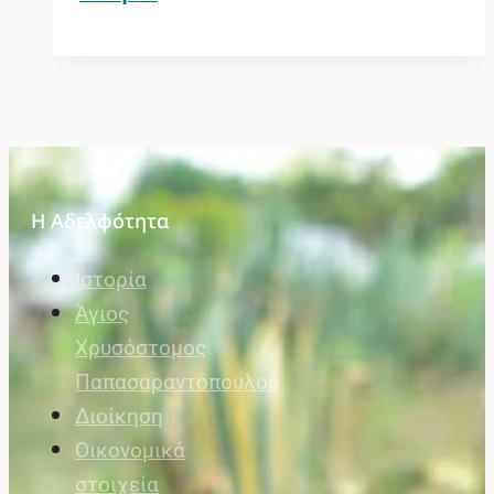
Η Αδελφότητα
Ιστορία
Άγιος
Χρυσόστομος
Παπασαραντόπουλος
Διοίκηση
Οικονομικά
στοιχεία