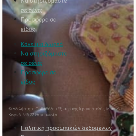
Να στηριζόμαστε
σε σένα;
Πρόσφερε σε
είδος
Κάνε μία δωρεά
Να στηριζόμαστε
σε σένα;
Πρόσφερε σε
είδος
© Αδελφότητα Ορθοδόξου Εξωτερικής Ιεραποστολής, Μακένζυ
Κινγκ 6, 546 22 Θεσσαλονίκη
Πολιτική προσωπικών δεδομένων