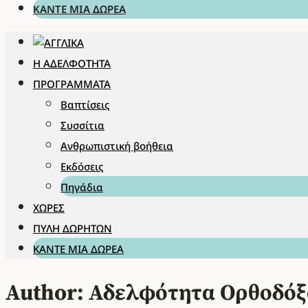
ΚΆΝΤΕ ΜΊΑ ΔΩΡΕΆ
Η ΑΔΕΛΦΌΤΗΤΑ
ΠΡΟΓΡΆΜΜΑΤΑ
Βαπτίσεις
Συσσίτια
Ανθρωπιστική βοήθεια
Εκδόσεις
Πηγάδια
ΧΏΡΕΣ
ΠΎΛΗ ΔΩΡΗΤΏΝ
ΚΆΝΤΕ ΜΊΑ ΔΩΡΕΆ
Author: Αδελφότητα Ορθοδόξ