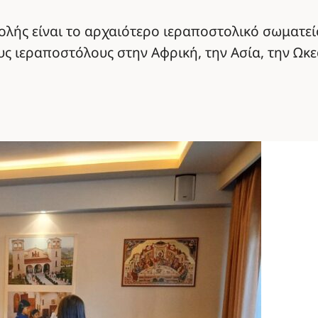
ής είναι το αρχαιότερο ιεραποστολικό σωματεί
ς ιεραποστόλους στην Αφρική, την Ασία, την Ωκεα