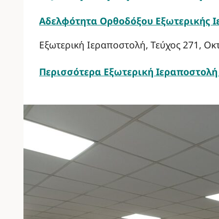
Αδελφότητα Ορθοδόξου Εξωτερικής 
Εξωτερική Ιεραποστολή, Τεύχος 271, Οκ
Περισσότερα
Εξωτερική Ιεραποστολή 