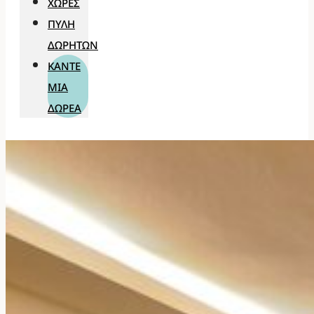
ΧΏΡΕΣ
ΠΎΛΗ
ΔΩΡΗΤΏΝ
ΚΆΝΤΕ
ΜΊΑ
ΔΩΡΕΆ