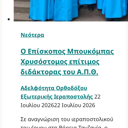
Νεότερα
Ο Επίσκοπος Μπουκόμπας
Χρυσόστομος επίτιμος
διδάκτορας του Α.Π.Θ.
Αδελφότητα Ορθοδόξου
Εξωτερικής Ιεραποστολής
22
Ιουλίου 2026
22 Ιουλίου 2026
Σε αναγνώριση του ιεραποστολικού
του έργου στη Βόρεια Τανζανία, ο