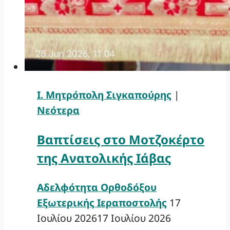
Ι. Μητρόπολη Σιγκαπούρης
|
Νεότερα
Βαπτίσεις στο Μοτζοκέρτο
της Ανατολικής Ιάβας
Αδελφότητα Ορθοδόξου
Εξωτερικής Ιεραποστολής
17
Ιουλίου 2026
17 Ιουλίου 2026