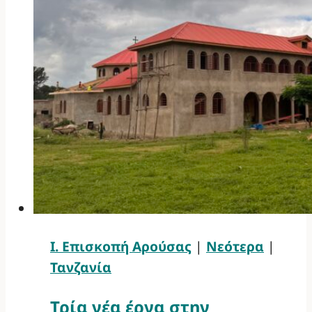
Ι. Επισκοπή Αρούσας
|
Νεότερα
|
Τανζανία
Τρία νέα έργα στην