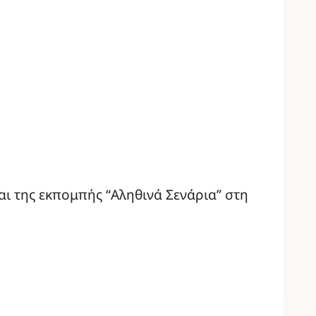
αι της εκπομπής “Αληθινά Σενάρια” στη