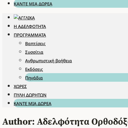
ΚΆΝΤΕ ΜΊΑ ΔΩΡΕΆ
Η ΑΔΕΛΦΌΤΗΤΑ
ΠΡΟΓΡΆΜΜΑΤΑ
Βαπτίσεις
Συσσίτια
Ανθρωπιστική βοήθεια
Εκδόσεις
Πηγάδια
ΧΏΡΕΣ
ΠΎΛΗ ΔΩΡΗΤΏΝ
ΚΆΝΤΕ ΜΊΑ ΔΩΡΕΆ
Author: Αδελφότητα Ορθοδόξ