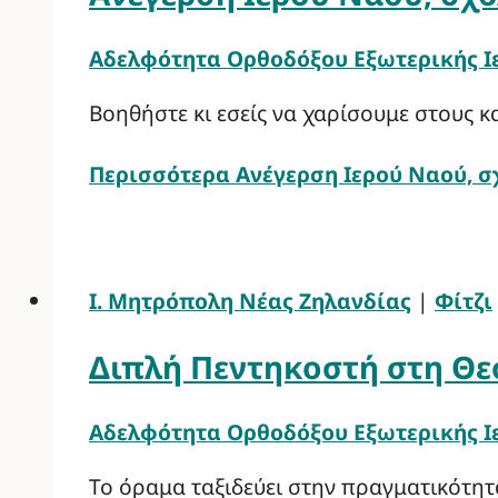
Αδελφότητα Ορθοδόξου Εξωτερικής 
Βοηθήστε κι εσείς να χαρίσουμε στους κ
Περισσότερα
Ανέγερση Ιερού Ναού, σ
Ι. Μητρόπολη Νέας Ζηλανδίας
|
Φίτζι
Διπλή Πεντηκοστή στη Θε
Αδελφότητα Ορθοδόξου Εξωτερικής 
Το όραμα ταξιδεύει στην πραγματικότητ