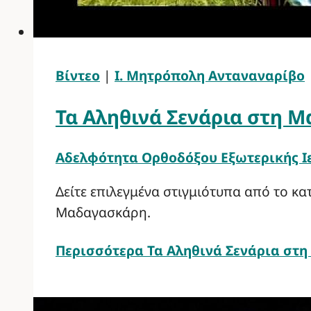
Βίντεο
|
Ι. Μητρόπολη Ανταναναρίβο
Τα Αληθινά Σενάρια στη Μ
Αδελφότητα Ορθοδόξου Εξωτερικής 
Δείτε επιλεγμένα στιγμιότυπα από το κα
Μαδαγασκάρη.
Περισσότερα
Τα Αληθινά Σενάρια στη