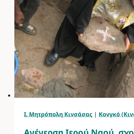
Ι. Μητρόπολη Κινσάσας
|
Κονγκό (Κι
Ανέγερση Ιερού Ναού, σχο