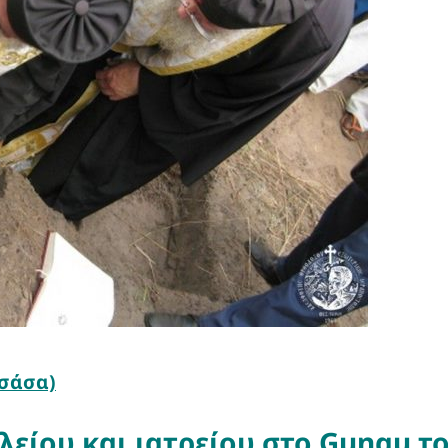
νσάσα)
λείου και ιατρείου στο Gungu τ