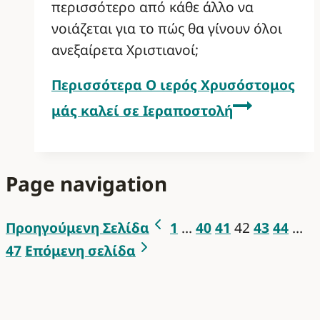
περισσότερο από κάθε άλλο να
νοιάζεται για το πώς θα γίνουν όλοι
ανεξαίρετα Χριστιανοί;
Περισσότερα
Ο ιερός Χρυσόστομος
μάς καλεί σε Ιεραποστολή
Page navigation
Προηγούμενη Σελίδα
1
…
40
41
42
43
44
…
47
Επόμενη σελίδα