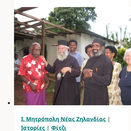
Ι. Μητρόπολη Νέας Ζηλανδίας
|
Ιστορίες
|
Φίτζι