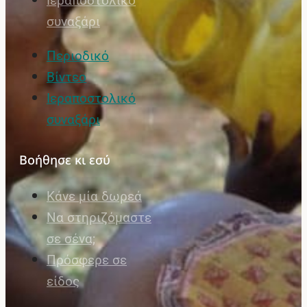
Ιεραποστολικό
συναξάρι
Περιοδικό
Βίντεο
Ιεραποστολικό
συναξάρι
Βοήθησε κι εσύ
Κάνε μία δωρεά
Να στηριζόμαστε
σε σένα;
Πρόσφερε σε
είδος