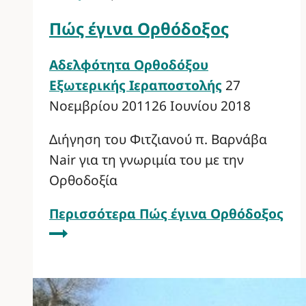
Πώς έγινα Ορθόδοξος
Αδελφότητα Ορθοδόξου
Εξωτερικής Ιεραποστολής
27
Νοεμβρίου 2011
26 Ιουνίου 2018
Διήγηση του Φιτζιανού π. Βαρνάβα
Nair για τη γνωριμία του με την
Ορθοδοξία
Περισσότερα
Πώς έγινα Ορθόδοξος