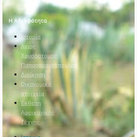
Η Αδελφότητα
Ιστορία
Άγιος
Χρυσόστομος
Παπασαραντόπουλος
Διοίκηση
Οικονομικά
στοιχεία
Έκθεση
Αφρικανικής
Τέχνης