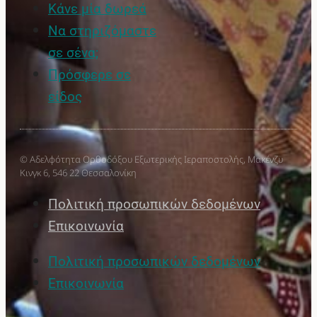
Κάνε μία δωρεά
Να στηριζόμαστε
σε σένα;
Πρόσφερε σε
είδος
© Αδελφότητα Ορθοδόξου Εξωτερικής Ιεραποστολής, Μακένζυ
Κινγκ 6, 546 22 Θεσσαλονίκη
Πολιτική προσωπικών δεδομένων
Επικοινωνία
Πολιτική προσωπικών δεδομένων
Επικοινωνία