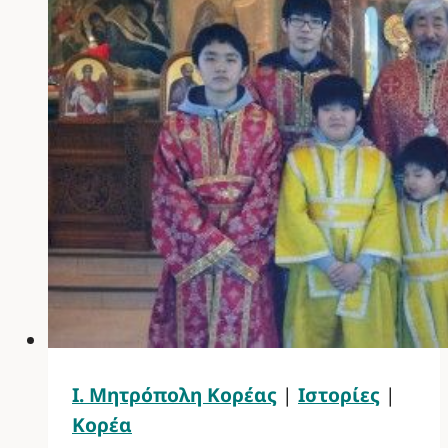
Ι. Μητρόπολη Κορέας
|
Ιστορίες
|
Κορέα