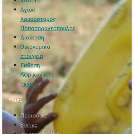
Ιστορία
Άγιος
Χρυσόστομος
Παπασαραντόπουλος
Διοίκηση
Οικονομικά
στοιχεία
Έκθεση
Αφρικανικής
Τέχνης
Υλικό
Περιοδικό
Βίντεο