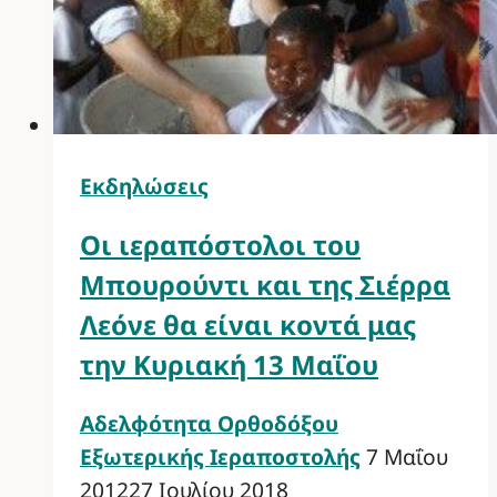
Εκδηλώσεις
Οι ιεραπόστολοι του
Μπουρούντι και της Σιέρρα
Λεόνε θα είναι κοντά μας
την Κυριακή 13 Μαΐου
Αδελφότητα Ορθοδόξου
Εξωτερικής Ιεραποστολής
7 Μαΐου
2012
27 Ιουλίου 2018