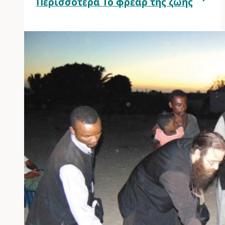
Περισσότερα
Το φρέαρ της ζωής