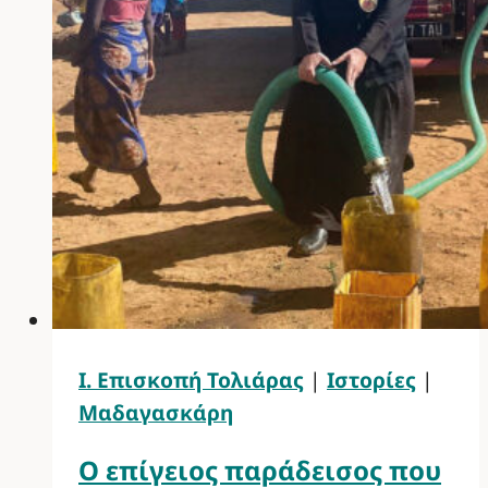
Ι. Επισκοπή Τολιάρας
|
Ιστορίες
|
Μαδαγασκάρη
Ο επίγειος παράδεισος που