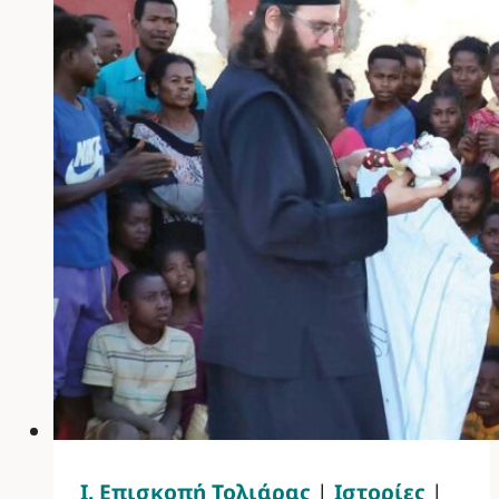
Ι. Επισκοπή Τολιάρας
|
Ιστορίες
|