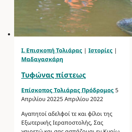
Ι. Επισκοπή Τολιάρας
|
Ιστορίες
|
Μαδαγασκάρη
Τυφώνας πίστεως
Επίσκοπος Τολιάρας Πρόδρομος
5
Απριλίου 2022
5 Απριλίου 2022
Αγαπητοί αδελφοί τε και φίλοι της
Εξωτερικής Ιεραποστολής, Σας
χαιρετώ και σας ασπάζομαι εν Κυρίω