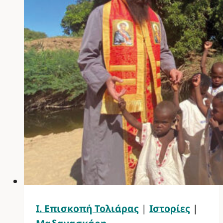
Ι. Επισκοπή Τολιάρας
|
Ιστορίες
|