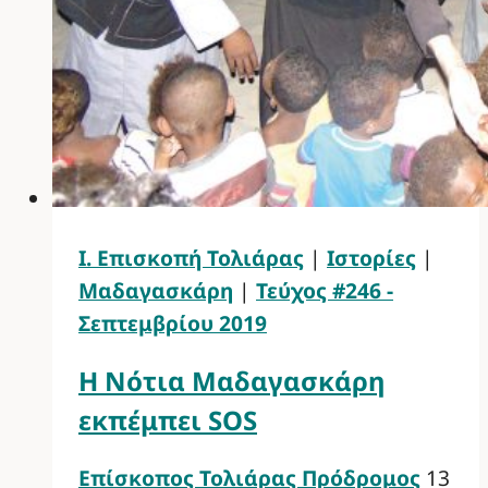
Ι. Επισκοπή Τολιάρας
|
Ιστορίες
|
Μαδαγασκάρη
|
Τεύχος #246 -
Σεπτεμβρίου 2019
Η Νότια Μαδαγασκάρη
εκπέμπει SOS
Επίσκοπος Τολιάρας Πρόδρομος
13