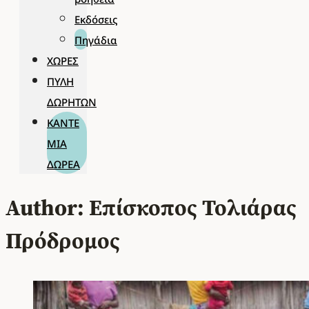
Εκδόσεις
Πηγάδια
ΧΏΡΕΣ
ΠΎΛΗ
ΔΩΡΗΤΏΝ
ΚΆΝΤΕ
ΜΊΑ
ΔΩΡΕΆ
Author: Επίσκοπος Τολιάρας
Πρόδρομος