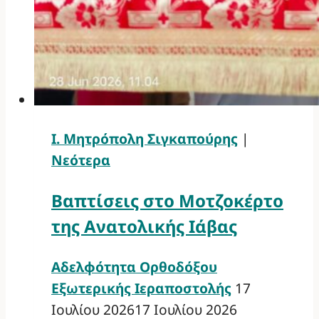
Ι. Μητρόπολη Σιγκαπούρης
|
Νεότερα
Βαπτίσεις στο Μοτζοκέρτο
της Ανατολικής Ιάβας
Αδελφότητα Ορθοδόξου
Εξωτερικής Ιεραποστολής
17
Ιουλίου 2026
17 Ιουλίου 2026