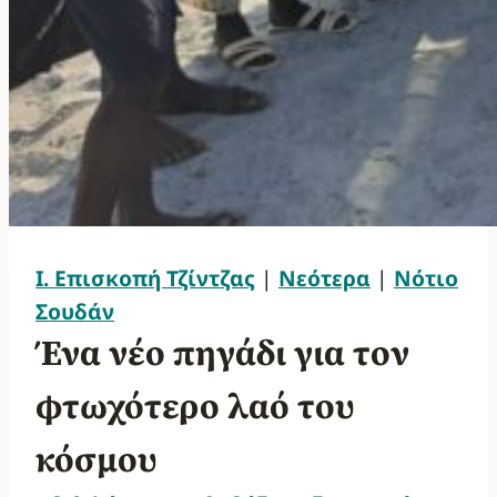
Ι. Επισκοπή Τζίντζας
|
Νεότερα
|
Νότιο
Σουδάν
Ένα νέο πηγάδι για τον
φτωχότερο λαό του
κόσμου