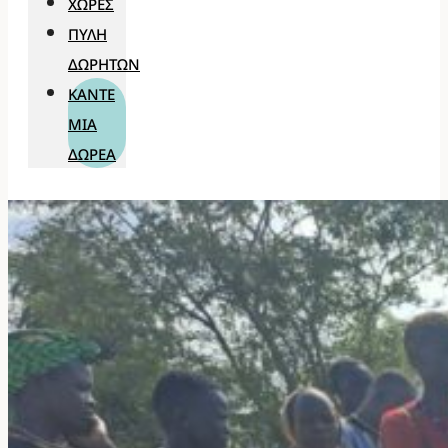
ΧΏΡΕΣ
ΠΎΛΗ
ΔΩΡΗΤΏΝ
ΚΆΝΤΕ
ΜΊΑ
ΔΩΡΕΆ