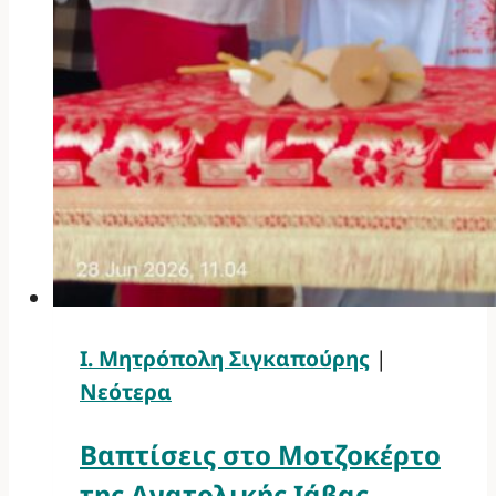
Ι. Μητρόπολη Σιγκαπούρης
|
Νεότερα
Βαπτίσεις στο Μοτζοκέρτο
της Ανατολικής Ιάβας