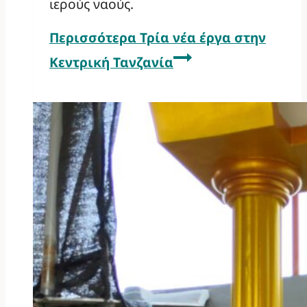
ιερούς ναούς.
Περισσότερα
Τρία νέα έργα στην
Κεντρική Τανζανία