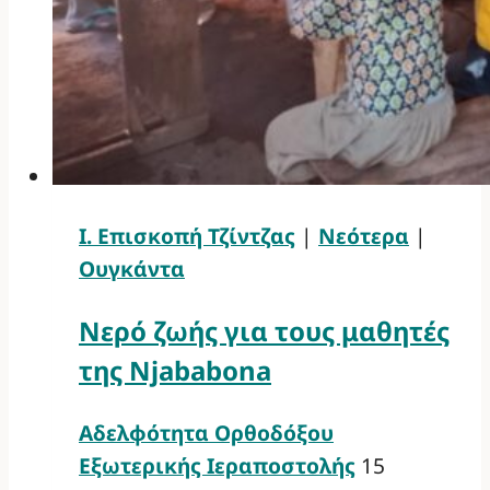
Ι. Επισκοπή Τζίντζας
|
Νεότερα
|
Ουγκάντα
Νερό ζωής για τους μαθητές
της Njababona
Αδελφότητα Ορθοδόξου
Εξωτερικής Ιεραποστολής
15