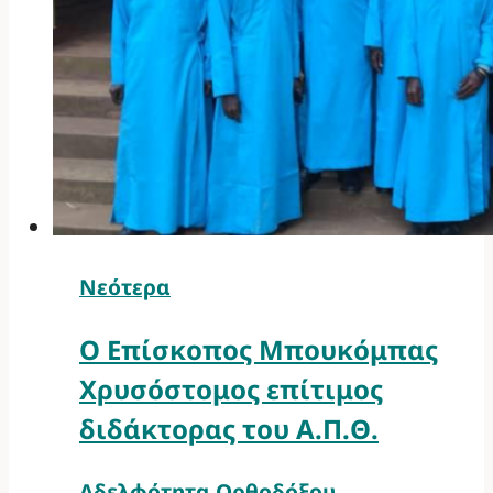
Νεότερα
Ο Επίσκοπος Μπουκόμπας
Χρυσόστομος επίτιμος
διδάκτορας του Α.Π.Θ.
Αδελφότητα Ορθοδόξου