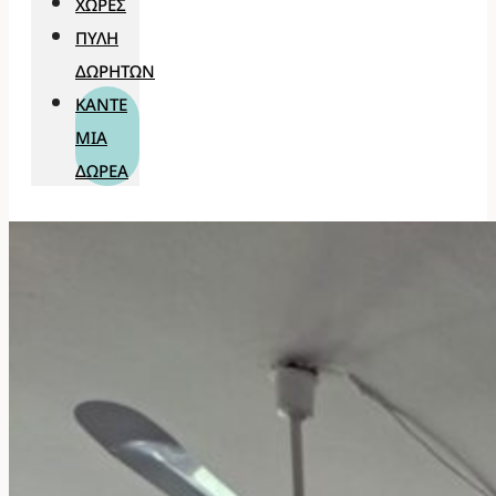
ΧΏΡΕΣ
ΠΎΛΗ
ΔΩΡΗΤΏΝ
ΚΆΝΤΕ
ΜΊΑ
ΔΩΡΕΆ