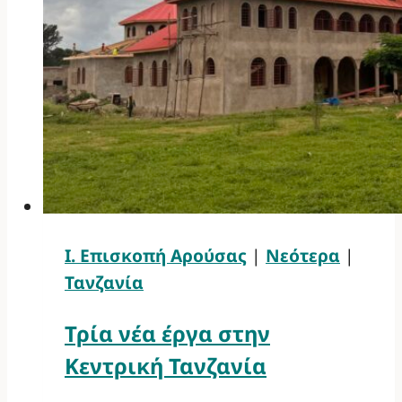
Ι. Επισκοπή Αρούσας
|
Νεότερα
|
Τανζανία
Τρία νέα έργα στην
Κεντρική Τανζανία