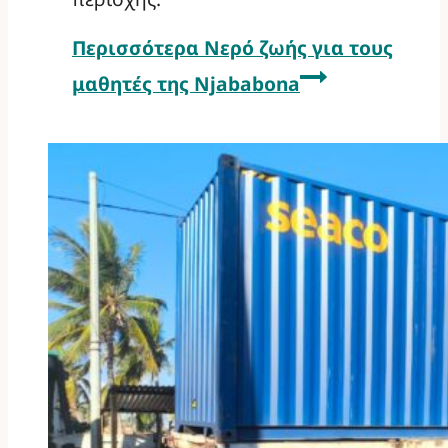
Περισσότερα
Νερό ζωής για τους
μαθητές της Njababona