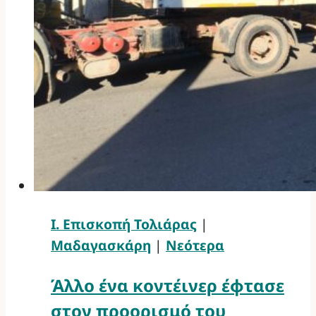
Ι. Επισκοπή Τολιάρας
|
Μαδαγασκάρη
|
Νεότερα
Άλλο ένα κοντέινερ έφτασε
στον προορισμό του