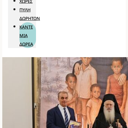
ΧΏΡΕΣ
ΠΎΛΗ
ΔΩΡΗΤΏΝ
ΚΆΝΤΕ
ΜΊΑ
ΔΩΡΕΆ