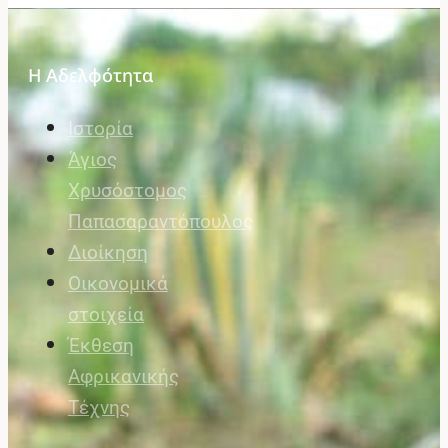
Η Αδελφότητα
Ιστορία
Άγιος
Χρυσόστομος
Παπασαραντόπουλος
Διοίκηση
Οικονομικά
στοιχεία
Έκθεση
Αφρικανικής
Τέχνης