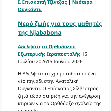
Ι. Επισκοπή Τζίντζας
|
Νεότερα
|
Ουγκάντα
Νερό ζωής για τους μαθητές
της Njababona
Αδελφότητα Ορθοδόξου
Εξωτερικής Ιεραποστολής
15
Ιουλίου 2026
15 Ιουλίου 2026
Η Αδελφότητα χρηματοδότησε ένα
νέο πηγάδι στην Ανατολική
Ουγκάντα. Ο Επίσκοπος Σίλβεστρος
ζητά τώρα στήριξη για την ανέγερση
κτιρίων για το Ορθόδοξο σχολείο της
περιοχής.