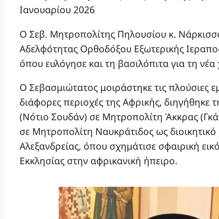
Ιανουαρίου 2026
O Σεβ. Μητροπολίτης Πηλουσίου κ. Νάρκισσ
Αδελφότητας Ορθοδόξου Εξωτερικής Ιεραποσ
όπου ευλόγησε και τη βασιλόπιτα για τη νέα 
Ο Σεβασμιώτατος μοιράστηκε τις πλούσιες ε
διάφορες περιοχές της Αφρικής, διηγήθηκε 
(Νότιο Σουδάν) σε Μητροπολίτη Άκκρας (Γκάν
σε Μητροπολίτη Ναυκράτιδος ως διοικητικό 
Αλεξανδρείας, όπου σχημάτισε σφαιρική εικ
Εκκλησίας στην αφρικανική ήπειρο.