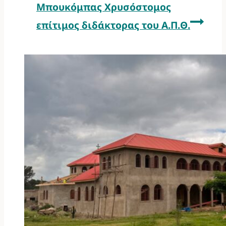
Μπουκόμπας Χρυσόστομος
επίτιμος διδάκτορας του Α.Π.Θ.