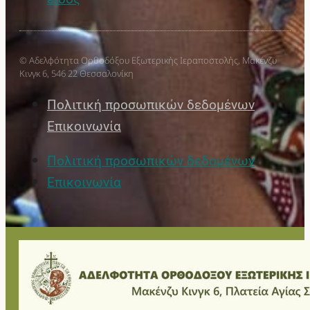
© Αδελφότητα Ορθοδόξου Εξωτερικής Ιεραποστολής, Μακένζυ
Κινγκ 6, 546 22 Θεσσαλονίκη
Πολιτική προσωπικών δεδομένων
Επικοινωνία
Πολιτική προσωπικών δεδομένων
Επικοινωνία