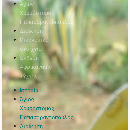
Άγιος
Χρυσόστομος
Παπασαραντόπουλος
Διοίκηση
Οικονομικά
στοιχεία
Έκθεση
Αφρικανικής
Τέχνης
Ιστορία
Άγιος
Χρυσόστομος
Παπασαραντόπουλος
Διοίκηση