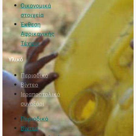
Οικονομικά
στοιχεία
Έκθεση
Αφρικανικής
Τέχνης
Υλικό
Περιοδικό
Βίντεο
Ιεραποστολικό
συναξάρι
Περιοδικό
Βίντεο