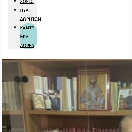
ΧΏΡΕΣ
ΠΎΛΗ
ΔΩΡΗΤΏΝ
ΚΆΝΤΕ
ΜΊΑ
ΔΩΡΕΆ