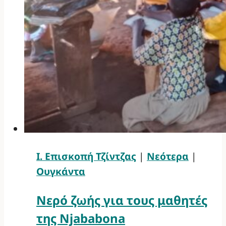
Ι. Επισκοπή Τζίντζας
|
Νεότερα
|
Ουγκάντα
Νερό ζωής για τους μαθητές
της Njababona