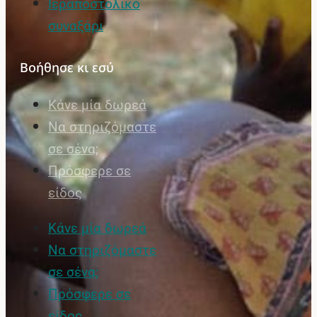
Ιεραποστολικό
συναξάρι
Βοήθησε κι εσύ
Κάνε μία δωρεά
Να στηριζόμαστε
σε σένα;
Πρόσφερε σε
είδος
Κάνε μία δωρεά
Να στηριζόμαστε
σε σένα;
Πρόσφερε σε
είδος