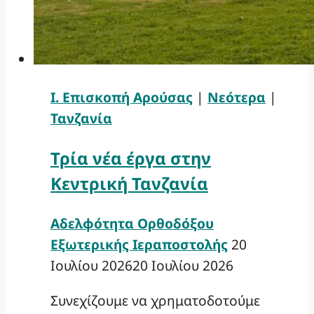
Ι. Επισκοπή Αρούσας
|
Νεότερα
|
Τανζανία
Τρία νέα έργα στην
Κεντρική Τανζανία
Αδελφότητα Ορθοδόξου
Εξωτερικής Ιεραποστολής
20
Ιουλίου 2026
20 Ιουλίου 2026
Συνεχίζουμε να χρηματοδοτούμε