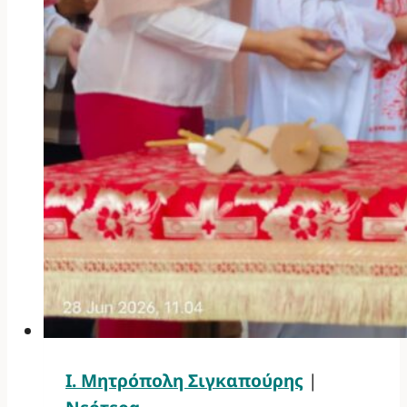
Ι. Μητρόπολη Σιγκαπούρης
|