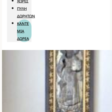
ΧΏΡΕΣ
ΠΎΛΗ
ΔΩΡΗΤΏΝ
ΚΆΝΤΕ
ΜΊΑ
ΔΩΡΕΆ