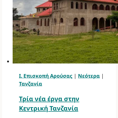
Ι. Επισκοπή Αρούσας
|
Νεότερα
|
Τανζανία
Τρία νέα έργα στην
Κεντρική Τανζανία