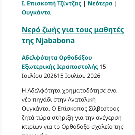
Ι. Επισκοπή Τζίντζας
|
Νεότερα
|
Ουγκάντα
Νερό ζωής για τους μαθητές
της Njababona
Αδελφότητα Ορθοδόξου
Εξωτερικής Ιεραποστολής
15
Ιουλίου 2026
15 Ιουλίου 2026
Η Αδελφότητα χρηματοδότησε ένα
νέο πηγάδι στην Ανατολική
Ουγκάντα. Ο Επίσκοπος Σίλβεστρος
ζητά τώρα στήριξη για την ανέγερση
κτιρίων για το Ορθόδοξο σχολείο της