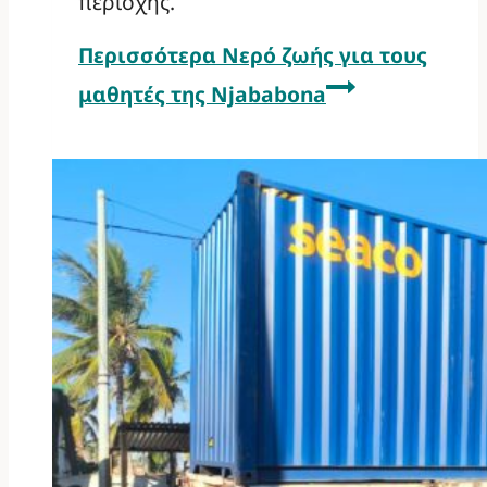
περιοχής.
Περισσότερα
Νερό ζωής για τους
μαθητές της Njababona