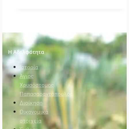
Η Αδελφότητα
Ιστορία
Άγιος
Χρυσόστομος
Παπασαραντόπουλος
Διοίκηση
Οικονομικά
στοιχεία