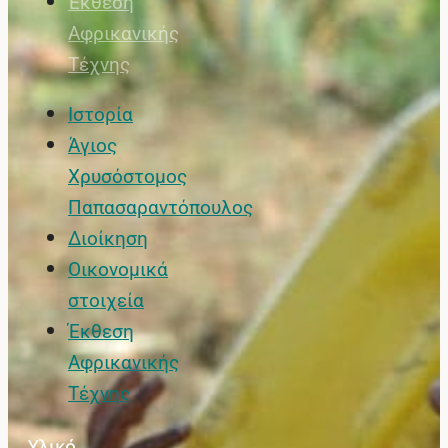
Έκθεση
Αφρικανικής
Τέχνης
Ιστορία
Άγιος
Χρυσόστομος
Παπασαραντόπουλος
Διοίκηση
Οικονομικά
στοιχεία
Έκθεση
Αφρικανικής
Τέχνης
Υλικό