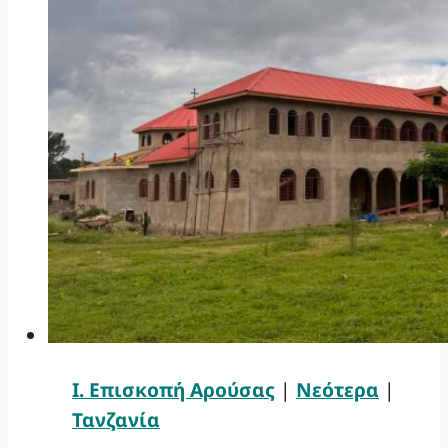
Ι. Επισκοπή Αρούσας
|
Νεότερα
|
Τανζανία