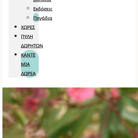
Εκδόσεις
Πηγάδια
ΧΏΡΕΣ
ΠΎΛΗ
ΔΩΡΗΤΏΝ
ΚΆΝΤΕ
ΜΊΑ
ΔΩΡΕΆ