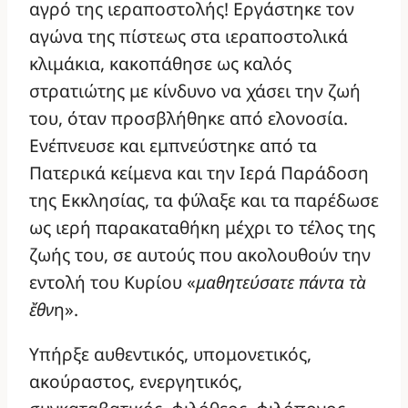
αγρό της ιεραποστολής! Εργάστηκε τον
αγώνα της πίστεως στα ιεραποστολικά
κλιμάκια, κακοπάθησε ως καλός
στρατιώτης με κίνδυνο να χάσει την ζωή
του, όταν προσβλήθηκε από ελονοσία.
Ενέπνευσε και εμπνεύστηκε από τα
Πατερικά κείμενα και την Ιερά Παράδοση
της Εκκλησίας, τα φύλαξε και τα παρέδωσε
ως ιερή παρακαταθήκη μέχρι το τέλος της
ζωής του, σε αυτούς που ακολουθούν την
εντολή του Κυρίου «
μαθητεύσατε
π
άντα
τ
ὰ
ἔ
θν
η».
Υπήρξε αυθεντικός, υπομονετικός,
ακούραστος, ενεργητικός,