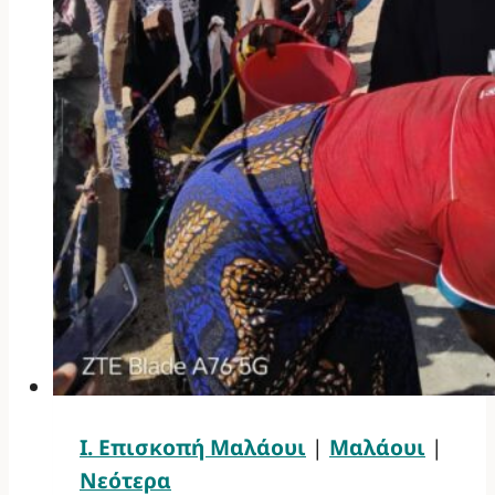
Ι. Επισκοπή Μαλάουι
|
Μαλάουι
|
Νεότερα