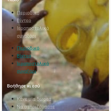
Περιοδικό
Βίντεο
Ιεραποστολικό
συναξάρι
Περιοδικό
Βίντεο
Ιεραποστολικό
συναξάρι
Βοήθησε κι εσύ
Κάνε μία δωρεά
Να στηριζόμαστε