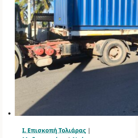
Ι. Επισκοπή Τολιάρας
|