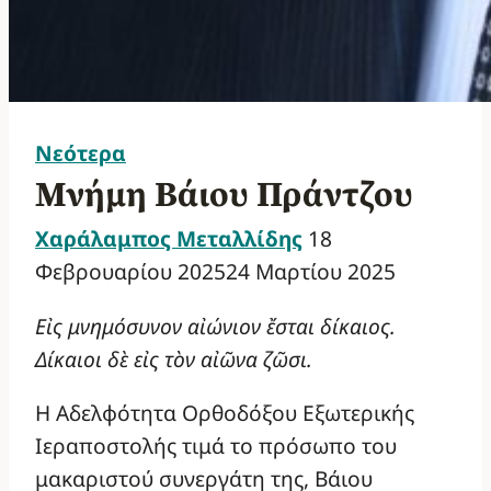
Νεότερα
Μνήμη Βάιου Πράντζου
Χαράλαμπος Μεταλλίδης
18
Φεβρουαρίου 2025
24 Μαρτίου 2025
Εἰς μνημόσυνον αἰώνιον ἔσται δίκαιος.
Δίκαιοι δὲ εἰς τὸν αἰῶνα ζῶσι.
Η Αδελφότητα Ορθοδόξου Εξωτερικής
Ιεραποστολής τιμά το πρόσωπο του
μακαριστού συνεργάτη της, Βάιου