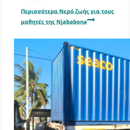
Περισσότερα
Νερό ζωής για τους
μαθητές της Njababona