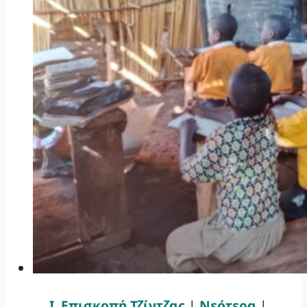
Ι. Επισκοπή Τζίντζας
|
Νεότερα
|