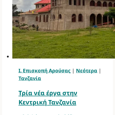
Ι. Επισκοπή Αρούσας
|
Νεότερα
|
Τανζανία
Τρία νέα έργα στην
Κεντρική Τανζανία