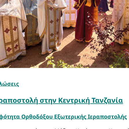
λώσεις
εραποστολή στην Κεντρική Τανζανία
φότητα Ορθοδόξου Εξωτερικής Ιεραποστολής