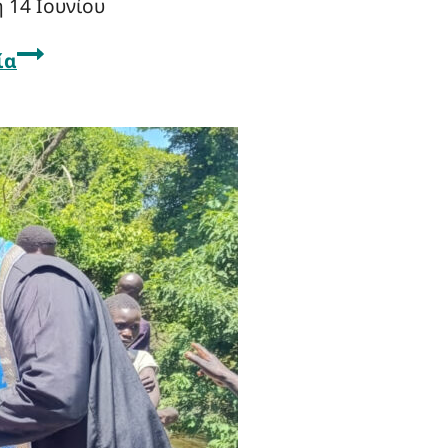
 14 Ιουνίου
ία