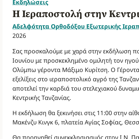
Εκδηλώσεις
Η Ιεραποστολή στην Κεντρι
Αδελφότητα Ορθοδόξου Εξωτερικής Ιερα
2026
Σας προσκαλούμε με χαρά στην εκδήλωση πο
Ιουνίου με προσκεκλημένο ομιλητή τον ηγούμ
Ολύμπω γέροντα Μάξιμο Κυρίτση. Ο Γέροντας
εξελίξεις στο ιεραποστολικό αγρό της Τανζα
αποτελεί την καρδιά του στελεχιακού δυναμ
Κεντρικής Τανζανίας.
Η εκδήλωση θα ξεκινήσει στις 11:00 στην αί
Μακένζυ Κινγκ 6, πλατεία Αγίας Σοφίας, Θεσσ
Θα προηγηθεί συνεκκλησιασμός στον Ι.Ν. Πα