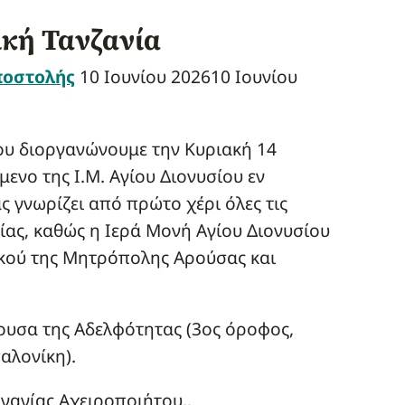
κή Τανζανία
ποστολής
10 Ιουνίου 2026
10 Ιουνίου
υ διοργανώνουμε την Κυριακή 14
ενο της Ι.Μ. Αγίου Διονυσίου εν
 γνωρίζει από πρώτο χέρι όλες τις
νίας, καθώς η Ιερά Μονή Αγίου Διονυσίου
ικού της Μητρόπολης Αρούσας και
θουσα της Αδελφότητας (3ος όροφος,
αλονίκη).
ναγίας Αχειροποιήτου..