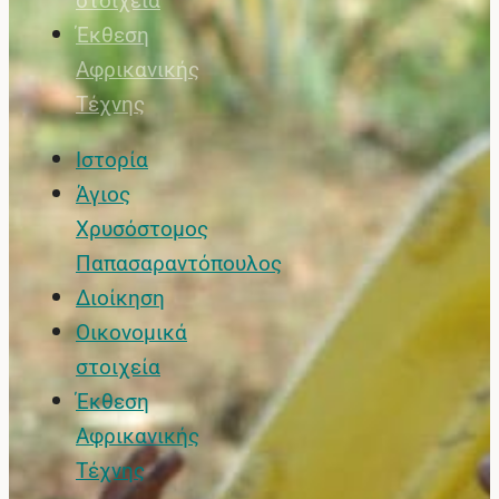
στοιχεία
Έκθεση
Αφρικανικής
Τέχνης
Ιστορία
Άγιος
Χρυσόστομος
Παπασαραντόπουλος
Διοίκηση
Οικονομικά
στοιχεία
Έκθεση
Αφρικανικής
Τέχνης