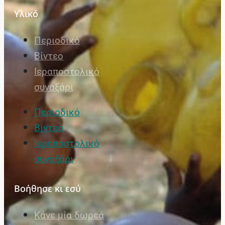
Υλικό
Περιοδικό
Βίντεο
Ιεραποστολικό
συναξάρι
Περιοδικό
Βίντεο
Ιεραποστολικό
συναξάρι
Βοήθησε κι εσύ
Κάνε μία δωρεά