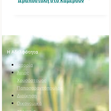
Ιεραποστολή στο Καμερούν
Η Αδελφότητα
Ιστορία
Άγιος
Χρυσόστομος
Παπασαραντόπουλος
Διοίκηση
Οικονομικά