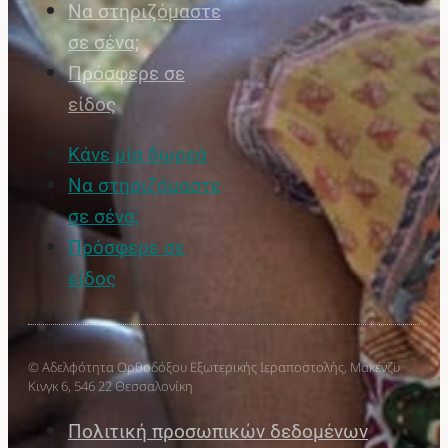
Να στηριζόμαστε
σε σένα;
Πρόσφερε σε
είδος
Κάνε μία δωρεά
Να στηριζόμαστε
σε σένα;
Πρόσφερε σε
είδος
© Αδελφότητα Ορθοδόξου Εξωτερικής Ιεραποστολής, Μακένζυ
Κινγκ 6, 546 22 Θεσσαλονίκη
Πολιτική προσωπικών δεδομένων