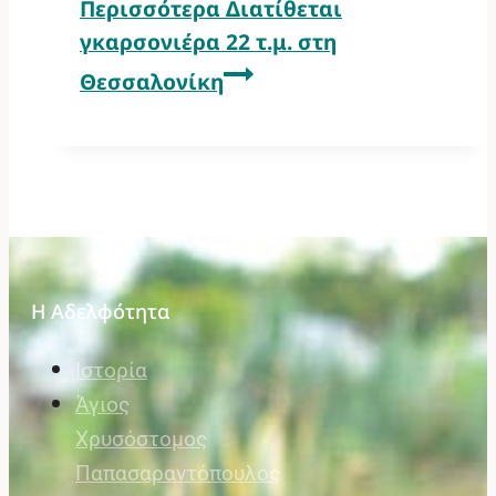
Περισσότερα
Διατίθεται
γκαρσονιέρα 22 τ.μ. στη
Θεσσαλονίκη
Η Αδελφότητα
Ιστορία
Άγιος
Χρυσόστομος
Παπασαραντόπουλος