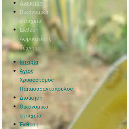
Διοίκηση
Οικονομικά
στοιχεία
Έκθεση
Αφρικανικής
Τέχνης
Ιστορία
Άγιος
Χρυσόστομος
Παπασαραντόπουλος
Διοίκηση
Οικονομικά
στοιχεία
Έκθεση