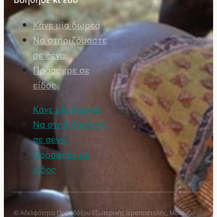
Κάνε μία δωρεά
Να στηριζόμαστε
σε σένα;
Πρόσφερε σε
είδος
Κάνε μία δωρεά
Να στηριζόμαστε
σε σένα;
Πρόσφερε σε
είδος
© Αδελφότητα Ορθοδόξου Εξωτερικής Ιεραποστολής, Μακένζυ