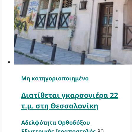
Μη κατηγοριοποιημένο
Διατίθεται γκαρσονιέρα 22
τ.μ. στη Θεσσαλονίκη
Αδελφότητα Ορθοδόξου
Εξωτερικής Ιεραποστολής
30