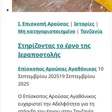
Ι. Επισκοπή Αρούσας
|
Ιστορίες
|
Μη κατηγοριοποιημένο
|
Τανζανία
Στηρίζοντας το έργο της
Ιεραποστολής
Επίσκοπος Αρούσας Αγαθόνικος
10
Σεπτεμβρίου 2025
19 Σεπτεμβρίου
2025
Ο Επίσκοπος Αρούσας Αγαθόνικος
ευχαριστεί την Αδελφότητα για τη
στήριξη του έργου στην Τανζανία