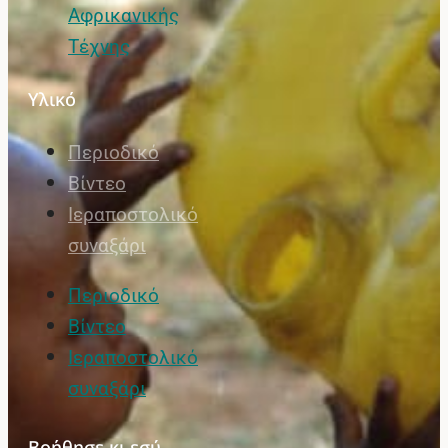
Αφρικανικής
Τέχνης
Υλικό
Περιοδικό
Βίντεο
Ιεραποστολικό
συναξάρι
Περιοδικό
Βίντεο
Ιεραποστολικό
συναξάρι
Βοήθησε κι εσύ