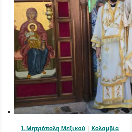
Ι. Μητρόπολη Μεξικού
|
Κολομβία