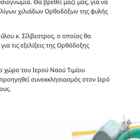
σιογνωμία. Θα βρεθεί μαζί μας, για να
ων λίγων χιλιάδων Ορθοδόξων της φυλής
ύλου κ. Σίλβεστρος, ο οποίος θα
για τις εξελίξεις της Ορθόδοξης
ο χώρο του Ιερού Ναού Τιμίου
 προηγηθεί συνεκκλησιασμός στον Ιερό
ους.