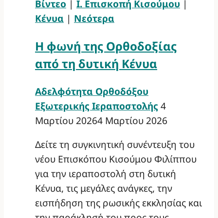
Βίντεο
|
Ι. Επισκοπή Κισούμου
|
Κένυα
|
Νεότερα
Η φωνή της Ορθοδοξίας
από τη δυτική Κένυα
Αδελφότητα Ορθοδόξου
Εξωτερικής Ιεραποστολής
4
Μαρτίου 2026
4 Μαρτίου 2026
Δείτε τη συγκινητική συνέντευξη του
νέου Επισκόπου Κισούμου Φιλίππου
για την ιεραποστολή στη δυτική
Κένυα, τις μεγάλες ανάγκες, την
εισπήδηση της ρωσικής εκκλησίας και
την παράκλησή του προς τους