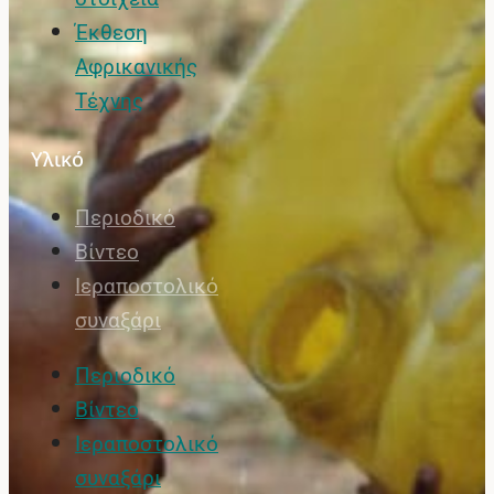
Έκθεση
Αφρικανικής
Τέχνης
Υλικό
Περιοδικό
Βίντεο
Ιεραποστολικό
συναξάρι
Περιοδικό
Βίντεο
Ιεραποστολικό
συναξάρι