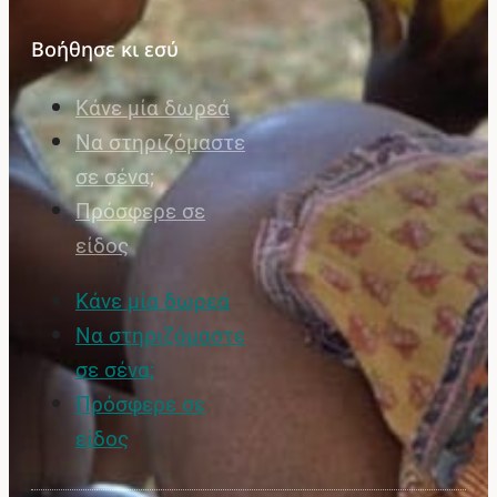
Βοήθησε κι εσύ
Κάνε μία δωρεά
Να στηριζόμαστε
σε σένα;
Πρόσφερε σε
είδος
Κάνε μία δωρεά
Να στηριζόμαστε
σε σένα;
Πρόσφερε σε
είδος