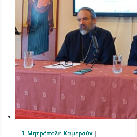
Ι. Μητρόπολη Καμερούν
|