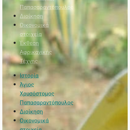
Παπασαραντόπουλος
Διοίκηση
Οικονομικά
στοιχεία
Έκθεση
Αφρικανικής
Τέχνης
Ιστορία
Άγιος
Χρυσόστομος
Παπασαραντόπουλος
Διοίκηση
Οικονομικά
στοιχεία