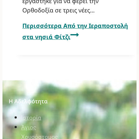
εργάστηκε για να φέρει την
Ορθοδοξία σε τρεις νέες…
Περισσότερα
Από την Ιεραποστολή
στα νησιά Φίτζι
Η Αδελφότητα
Ιστορία
Άγιος
Χρυσόστομος