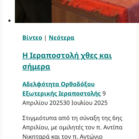
Βίντεο
|
Νεότερα
Η Ιεραποστολή χθες και
σήμερα
Αδελφότητα Ορθοδόξου
Εξωτερικής Ιεραποστολής
9
Απριλίου 2025
30 Ιουλίου 2025
Στιγμιότυπα από τη σύναξη της 6ης
Απριλίου, με ομιλητές τον π. Αντίπα
Νικηταρά και τον π. Αντώνιο