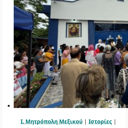
Ι. Μητρόπολη Μεξικού
|
Ιστορίες
|