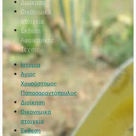
Διοίκηση
Οικονομικά
στοιχεία
Έκθεση
Αφρικανικής
Τέχνης
Ιστορία
Άγιος
Χρυσόστομος
Παπασαραντόπουλος
Διοίκηση
Οικονομικά
στοιχεία
Έκθεση