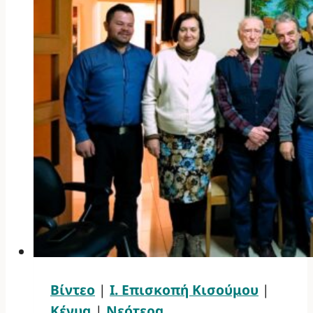
Βίντεο
|
Ι. Επισκοπή Κισούμου
|
Κένυα
|
Νεότερα