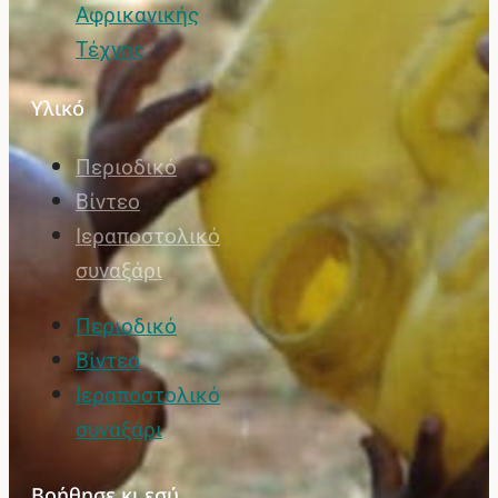
Αφρικανικής
Τέχνης
Υλικό
Περιοδικό
Βίντεο
Ιεραποστολικό
συναξάρι
Περιοδικό
Βίντεο
Ιεραποστολικό
συναξάρι
Βοήθησε κι εσύ