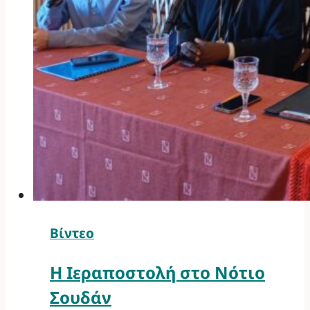
Βίντεο
Η Ιεραποστολή στο Νότιο
Σουδάν