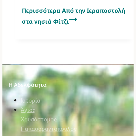
Περισσότερα
Από την Ιεραποστολή
στα νησιά Φίτζι
Η Αδελφότητα
Ιστορία
Άγιος
Χρυσόστομος
Παπασαραντόπουλος