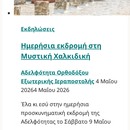
Εκδηλώσεις
Ημερήσια εκδρομή στη
Μυστική Χαλκιδική
Αδελφότητα Ορθοδόξου
Εξωτερικής Ιεραποστολής
4 Μαΐου
2026
4 Μαΐου 2026
Έλα κι εσύ στην ημερήσια
προσκυνηματική εκδρομή της
Αδελφότητας το Σάββατο 9 Μαΐου