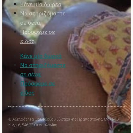
Κάνε μία δωρεά
Να στηριζόμαστε
σε σένα;
Πρόσφερε σε
είδος
Κάνε μία δωρεά
Να στηριζόμαστε
σε σένα;
Πρόσφερε σε
είδος
© Αδελφότητα Ορθοδόξου Εξωτερικής Ιεραποστολής, Μακένζυ
Κινγκ 6, 546 22 Θεσσαλονίκη