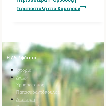
Ιεραποστολή στο Καμερούν
Η Αδελφότητα
Ιστορία
Άγιος
Χρυσόστομος
Παπασαραντόπουλος
Διοίκηση