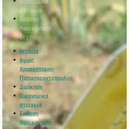
Οικονομικά
στοιχεία
Έκθεση
Αφρικανικής
Τέχνης
Ιστορία
Άγιος
Χρυσόστομος
Παπασαραντόπουλος
Διοίκηση
Οικονομικά
στοιχεία
Έκθεση
Αφρικανικής