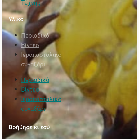
Τέχνης
Υλικό
Περιοδικό
Βίντεο
Ιεραποστολικό
συναξάρι
Περιοδικό
Βίντεο
Ιεραποστολικό
συναξάρι
Βοήθησε κι εσύ