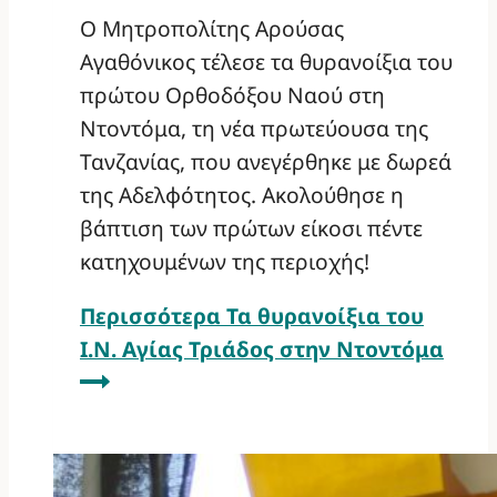
Ο Μητροπολίτης Αρούσας
Αγαθόνικος τέλεσε τα θυρανοίξια του
πρώτου Ορθοδόξου Ναού στη
Ντοντόμα, τη νέα πρωτεύουσα της
Τανζανίας, που ανεγέρθηκε με δωρεά
της Αδελφότητος. Ακολούθησε η
βάπτιση των πρώτων είκοσι πέντε
κατηχουμένων της περιοχής!
Περισσότερα
Τα θυρανοίξια του
Ι.Ν. Αγίας Τριάδος στην Ντοντόμα