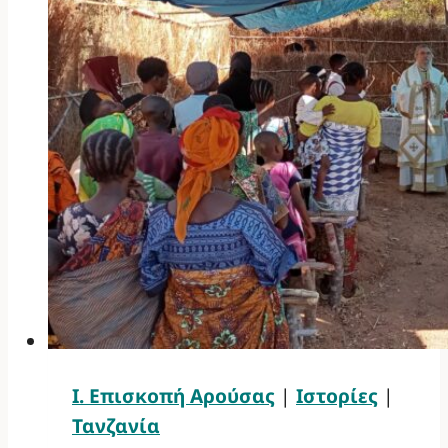
Ι. Επισκοπή Αρούσας
|
Ιστορίες
|
Τανζανία