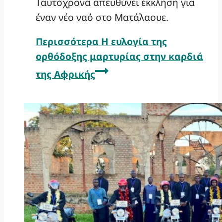
Ταυτόχρονα απευθύνει έκκληση για
έναν νέο ναό στο Ματάλαουε.
Περισσότερα
Η ευλογία της
ορθόδοξης μαρτυρίας στην καρδιά
της Αφρικής