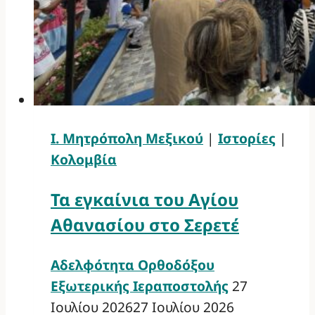
Ι. Μητρόπολη Μεξικού
|
Ιστορίες
|
Κολομβία
Τα εγκαίνια του Αγίου
Αθανασίου στο Σερετέ
Αδελφότητα Ορθοδόξου
Εξωτερικής Ιεραποστολής
27
Ιουλίου 2026
27 Ιουλίου 2026