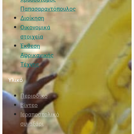
Παπασαραντόπουλος
Διοίκηση
Οικονομικά
στοιχεία
Έκθεση
Αφρικανικής
Τέχνης
Υλικό
Περιοδικό
Βίντεο
Ιεραποστολικό
συναξάρι