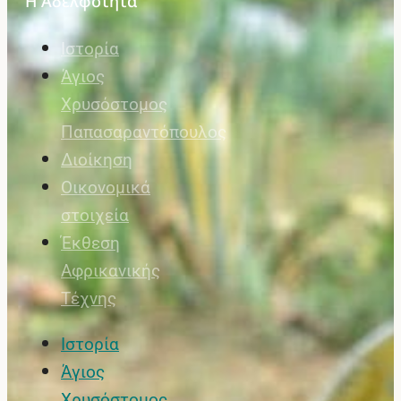
Η Αδελφότητα
Ιστορία
Άγιος
Χρυσόστομος
Παπασαραντόπουλος
Διοίκηση
Οικονομικά
στοιχεία
Έκθεση
Αφρικανικής
Τέχνης
Ιστορία
Άγιος
Χρυσόστομος