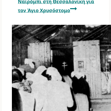
Ναϊρόμπι στη Θεσσαλονίκη για
τον Άγιο Χρυσόστομο