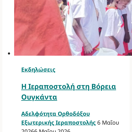
Εκδηλώσεις
Η Ιεραποστολή στη Βόρεια
Ουγκάντα
Αδελφότητα Ορθοδόξου
Εξωτερικής Ιεραποστολής
6 Μαΐου
2026
6 Μαΐου 2026