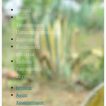
Ιστορία
Άγιος
Χρυσόστομος
Παπασαραντόπουλος
Διοίκηση
Οικονομικά
στοιχεία
Έκθεση
Αφρικανικής
Τέχνης
Ιστορία
Άγιος
Χρυσόστομος