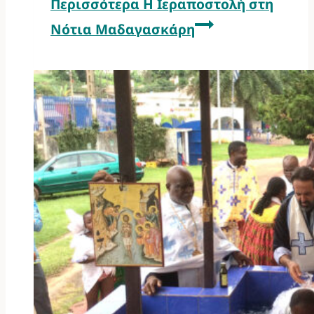
Περισσότερα
Η Ιεραποστολή στη
Νότια Μαδαγασκάρη