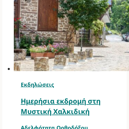
Εκδηλώσεις
Ημερήσια εκδρομή στη
Μυστική Χαλκιδική
Αδελφότητα Ορθοδόξου