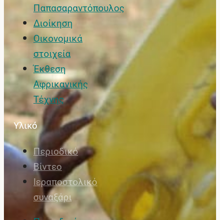
Παπασαραντόπουλος
Διοίκηση
Οικονομικά
στοιχεία
Έκθεση
Αφρικανικής
Τέχνης
Υλικό
Περιοδικό
Βίντεο
Ιεραποστολικό
συναξάρι