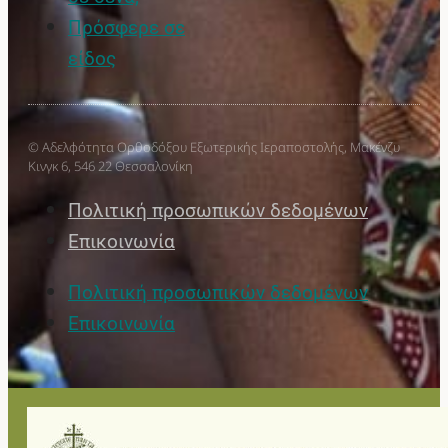
Πρόσφερε σε
είδος
© Αδελφότητα Ορθοδόξου Εξωτερικής Ιεραποστολής, Μακένζυ
Κινγκ 6, 546 22 Θεσσαλονίκη
Πολιτική προσωπικών δεδομένων
Επικοινωνία
Πολιτική προσωπικών δεδομένων
Επικοινωνία