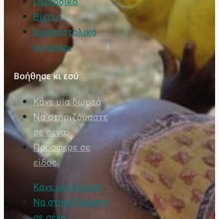
Περιοδικό
Βίντεο
Ιεραποστολικό
συναξάρι
Βοήθησε κι εσύ
Κάνε μία δωρεά
Να στηριζόμαστε
σε σένα;
Πρόσφερε σε
είδος
Κάνε μία δωρεά
Να στηριζόμαστε
σε σένα;