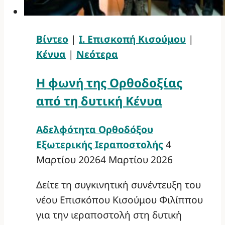
Βίντεο
|
Ι. Επισκοπή Κισούμου
|
Κένυα
|
Νεότερα
Η φωνή της Ορθοδοξίας
από τη δυτική Κένυα
Αδελφότητα Ορθοδόξου
Εξωτερικής Ιεραποστολής
4
Μαρτίου 2026
4 Μαρτίου 2026
Δείτε τη συγκινητική συνέντευξη του
νέου Επισκόπου Κισούμου Φιλίππου
για την ιεραποστολή στη δυτική