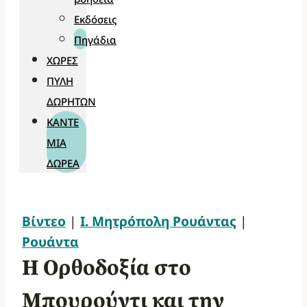
Εκδόσεις
Πηγάδια
ΧΏΡΕΣ
ΠΎΛΗ
ΔΩΡΗΤΏΝ
ΚΆΝΤΕ
ΜΊΑ
ΔΩΡΕΆ
Βίντεο
|
Ι. Μητρόπολη Ρουάντας
|
Ρουάντα
Η Ορθοδοξία στο
Μπουρούντι και την