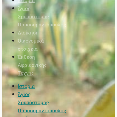
Ιστορία
Άγιος
Χρυσόστομος
Παπασαραντόπουλος
Διοίκηση
Οικονομικά
στοιχεία
Έκθεση
Αφρικανικής
Τέχνης
Ιστορία
Άγιος
Χρυσόστομος
Παπασαραντόπουλος