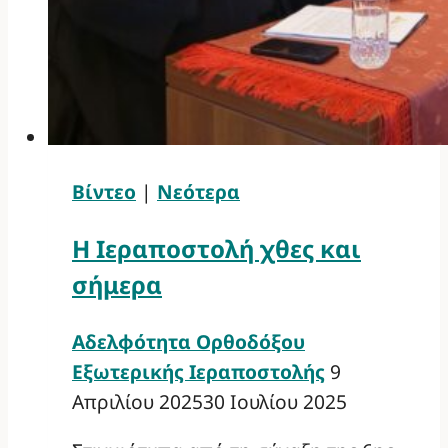
Βίντεο
|
Νεότερα
Η Ιεραποστολή χθες και
σήμερα
Αδελφότητα Ορθοδόξου
Εξωτερικής Ιεραποστολής
9
Απριλίου 2025
30 Ιουλίου 2025