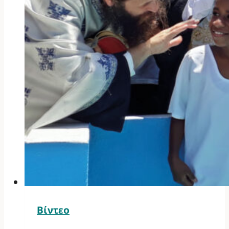
Βίντεο