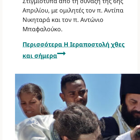
Στιγμιότυπα από τη σύναξη της 6ης
Απριλίου, με ομιλητές τον π. Αντίπα
Νικηταρά και τον π. Αντώνιο
Μπαφαλούκο.
Περισσότερα
Η Ιεραποστολή χθες
και σήμερα