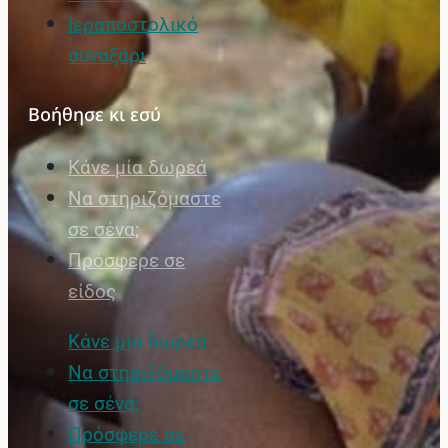
Ιεραποστολικό
συναξάρι
Βοήθησε κι εσύ
Κάνε μία δωρεά
Να στηριζόμαστε
σε σένα;
Πρόσφερε σε
είδος
Κάνε μία δωρεά
Να στηριζόμαστε
σε σένα;
Πρόσφερε σε