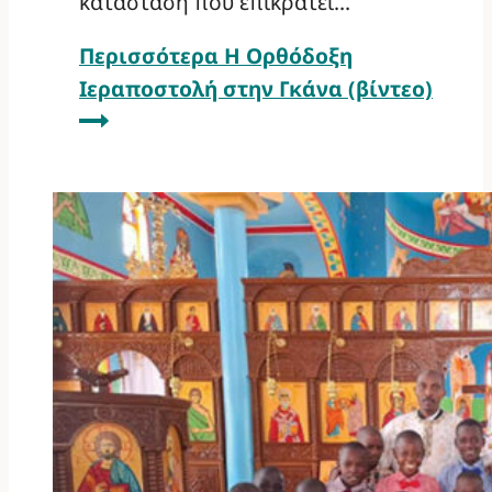
κατάσταση που επικρατεί…
Περισσότερα
Η Ορθόδοξη
Ιεραποστολή στην Γκάνα (βίντεο)