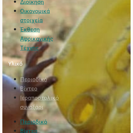
Διοίκηση
Οικονομικά
στοιχεία
Έκθεση
Αφρικανικής
Τέχνης
Υλικό
Περιοδικό
Βίντεο
Ιεραποστολικό
συναξάρι
Περιοδικό
Βίντεο