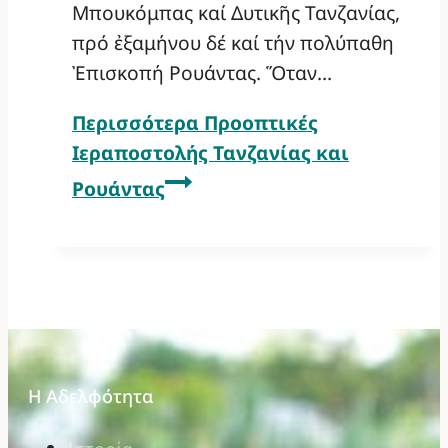
Μπουκόμπας καί Δυτικῆς Τανζανίας,
πρό ἐξαμήνου δέ καί τήν πολύπαθη
Ἐπισκοπή Ρουάντας. Ὅταν…
Περισσότερα
Προοπτικές
Ιεραποστολής Τανζανίας και
Ρουάντας
Η Αδελφότητα