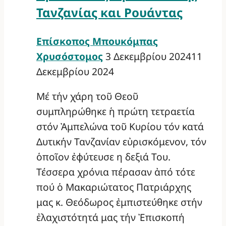
Τανζανίας και Ρουάντας
Επίσκοπος Μπουκόμπας
Χρυσόστομος
3 Δεκεμβρίου 2024
11
Δεκεμβρίου 2024
Μέ τήν χάρη τοῦ Θεοῦ
συμπληρώθηκε ἡ πρώτη τετραετία
στόν Ἀμπελώνα τοῦ Κυρίου τόν κατά
Δυτικήν Τανζανίαν εὐρισκόμενον, τόν
ὁποῖον ἐφύτευσε η δεξιά Του.
Τέσσερα χρόνια πέρασαν ἀπό τότε
πού ὁ Μακαριώτατος Πατριάρχης
μας κ. Θεόδωρος ἐμπιστεύθηκε στήν
ἐλαχιστότητά μας τήν Ἐπισκοπή