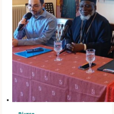
Βίντεο