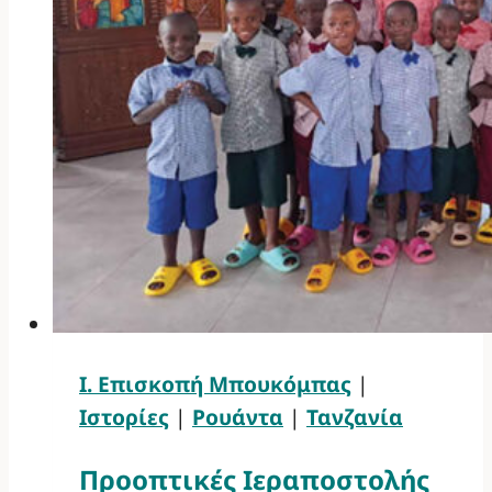
Ι. Επισκοπή Μπουκόμπας
|
Ιστορίες
|
Ρουάντα
|
Τανζανία
Προοπτικές Ιεραποστολής