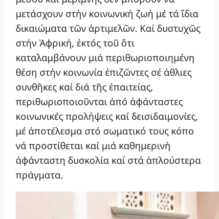
μετάσχουν στήν κοινωνική ζωή μέ τά ἴδια
δικαιώματα τῶν ἀρτιμελῶν. Καί δυστυχῶς
στήν Ἀφρική, ἐκτός τοῦ ὅτι
καταλαμβάνουν μιά περιθωριοποιημένη
θέση στήν κοινωνία ἐπιζῶντες σέ ἀθλιες
συνθῆκες καί διά τῆς ἐπαιτείας,
περιθωριοποιοῦνται ἀπό ἀφάνταστες
κοινωνικές προλήψεις καί δεισιδαιμονίες,
μέ ἀποτέλεσμα στό σωματικό τους κόπο
νά προστίθεται καί μιά καθημερινή
ἀφάνταστη δυσκολία καί στά ἁπλούστερα
πράγματα.