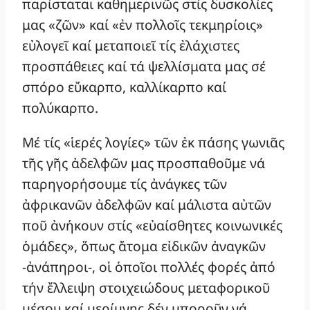
παρίσταται καθημερινῶς στίς δυσκολίες
μας «ζῶν» καί «ἐν πολλοῖς τεκμηρίοις»
εὐλογεῖ καί μεταποιεῖ τίς ἐλάχιστες
προσπάθειες καί τά ψελλίσματα μας σέ
σπόρο εὔκαρπο, καλλίκαρπο καί
πολύκαρπο.
Μέ τίς «ἱερές λογίες» τῶν ἐκ πάσης γωνιᾶς
τῆς γῆς ἀδελφῶν μας προσπαθοῦμε νά
παρηγορήσουμε τίς ἀνάγκες τῶν
ἀφρικανῶν ἀδελφῶν καί μάλιστα αὐτῶν
ποῦ ἀνήκουν στίς «εὐαίσθητες κοινωνικές
ὁμάδες», ὅπως ἄτομα εἰδικῶν ἀναγκῶν
-ἀνάπηροι-, οἱ ὁποῖοι πολλές φορές ἀπό
τήν ἔλλειψη στοιχειώδους μεταφορικοῦ
μέσου καί μερίμνης δέν μποροῦν νά