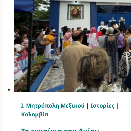
Ι. Μητρόπολη Μεξικού
|
Ιστορίες
|
Κολομβία
Τα εγκαίνια του Αγίου