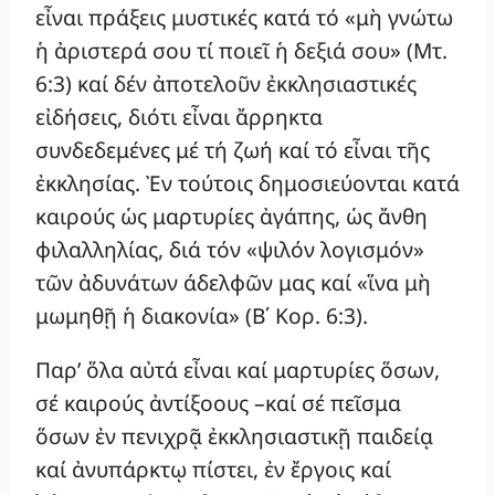
εἶναι πράξεις μυστικές κατά τό «μὴ γνώτω
ἡ ἀριστερά σου τί ποιεῖ ἡ δεξιά σου» (Μτ.
6:3) καί δέν ἀποτελοῦν ἐκκλησιαστικές
εἰδήσεις, διότι εἶναι ἄρρηκτα
συνδεδεμένες μέ τή ζωή καί τό εἶναι τῆς
ἐκκλησίας. Ἐν τούτοις δημοσιεύονται κατά
καιρούς ὡς μαρτυρίες ἀγάπης, ὡς ἄνθη
φιλαλληλίας, διά τόν «ψιλόν λογισμόν»
τῶν ἀδυνάτων άδελφῶν μας καί «ἵνα μὴ
μωμηθῇ ἡ διακονία» (Β΄ Κορ. 6:3).
Παρ’ ὅλα αὐτά εἶναι καί μαρτυρίες ὅσων,
σέ καιρούς ἀντίξοους –καί σέ πεῖσμα
ὅσων ἐν πενιχρᾷ ἐκκλησιαστικῇ παιδείᾳ
καί ἀνυπάρκτῳ πίστει, ἐν ἔργοις καί