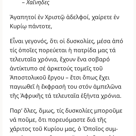
–
Χαΐνηδες
Ἀγαπητοί ἐν Χριστῷ ἀδελφοί, χαίρετε ἐν
Κυρίῳ πάντοτε,
Εἶναι γεγονός, ὅτι οἱ δυσκολίες, μέσα ἀπό
τίς ὁποῖες πορεύεται ἡ πατρίδα μας τά
τελευταῖα χρόνια, ἔχουν ἕνα σοβαρό
ἀντίκτυπο σέ ἀρκετούς τομεῖς τοῦ
Ἀποστολικοῦ ἔργου – ἔτσι ὅπως ἔχει
παγιωθεῖ ἡ ἔκφρασή του στόν ἀμπελῶνα
τῆς Ἀφρικῆς τά τελευταῖα ἑξήντα χρόνια.
Παρ’ ὅλες, ὅμως, τίς δυσκολίες μποροῦμε
νά ποῦμε, ὅτι πορευόμαστε διά τῆς
χάριτος τοῦ Κυρίου μας, ὁ Ὁποῖος συμ-