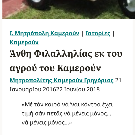
Ι. Μητρόπολη Καμερούν
|
Ιστορίες
|
Καμερούν
Άνθη Φιλαλληλίας εκ του
αγρού του Καμερούν
Μητροπολίτης Καμερούν Γρηγόριος
21
Ιανουαρίου 2016
22 Ιουνίου 2018
«Μέ τόν καιρό νά ’ναι κόντρα ἔχει
τιμή σάν πετᾶς νά μένεις μόνος…
νά μένεις μόνος…»