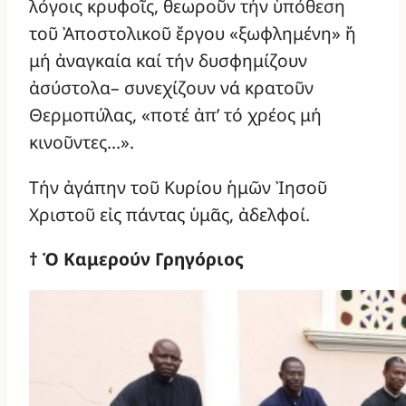
λόγοις κρυφοῖς, θεωροῦν τήν ὑπόθεση
τοῦ Ἀποστολικοῦ ἔργου «ξωφλημένη» ἤ
μή ἀναγκαία καί τήν δυσφημίζουν
ἀσύστολα– συνεχίζουν νά κρατοῦν
Θερμοπύλας, «ποτέ ἀπ’ τό χρέος μή
κινοῦντες…».
Τήν ἀγάπην τοῦ Κυρίου ἡμῶν Ἰησοῦ
Χριστοῦ εἰς πάντας ὑμᾶς, ἀδελφοί.
† Ὁ Καμερούν Γρηγόριος