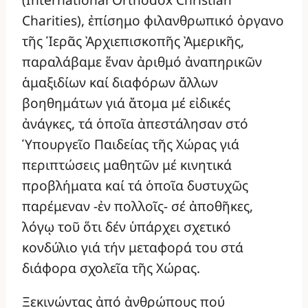
Charities), ἐπίσημο φιλανθρωπικό ὀργανο
τῆς Ἱερᾶς Ἀρχιεπισκοπῆς Ἀμερικῆς,
παραλάβαμε ἕναν ἀριθμό ἀναπηρικῶν
ἁμαξιδίων καί διαφόρων ἄλλων
βοηθημάτων γιά ἄτομα μέ εἰδικές
ἀνάγκες, τά ὁποῖα ἀπεστάλησαν στό
Ὑπουργεῖο Παιδείας τῆς Χώρας γιά
περιπτώσεις μαθητῶν μέ κινητικά
προβλήματα καί τά ὁποῖα δυστυχῶς
παρέμεναν -ἐν πολλοῖς- σέ ἀποθῆκες,
λόγῳ τοῦ ὅτι δέν ὑπάρχει σχετικό
κονδύλιο γιά τήν μεταφορά του στά
διάφορα σχολεῖα τῆς Χώρας.
Ξεκινώντας ἀπό ἀνθρώπους πού