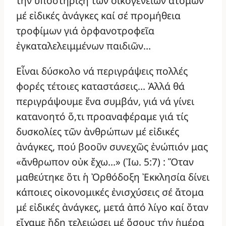
τήν ὑποστήριξη τῶν οἰκογενειῶν ἀτόμων
μέ εἰδικές ἀνάγκες καί σέ προμήθεια
τροφίμων γιά ὀρφανοτροφεῖα
ἐγκαταλελειμμένων παιδιῶν…
Εἶναι δύσκολο νά περιγράψεις πολλές
φορές τέτοιες καταστάσεις… Ἀλλά θά
περιγράψουμε ἕνα συμβάν, γιά νά γίνει
κατανοητό ὅ,τι προαναφέραμε γιά τίς
δυσκολίες τῶν ἀνθρώπων μέ εἰδικές
ἀνάγκες, πού βοοῦν συνεχῶς ἐνώπιόν μας
«ἄνθρωπον οὐκ ἔχω…» (Ἰω. 5:7) : Ὅταν
μαθεύτηκε ὅτι ἡ Ὀρθόδοξη Ἐκκλησία δίνει
κάποιες οἰκονομικές ἐνισχύσεις σέ ἄτομα
μέ εἰδικές ἀνάγκες, μετά ἀπό λίγο καί ὄταν
εἴχαμε ἤδη τελειώσει μέ ὅσους τήν ἡμέρα