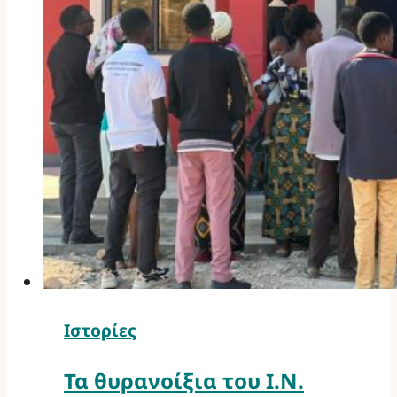
Ιστορίες
Τα θυρανοίξια του Ι.Ν.