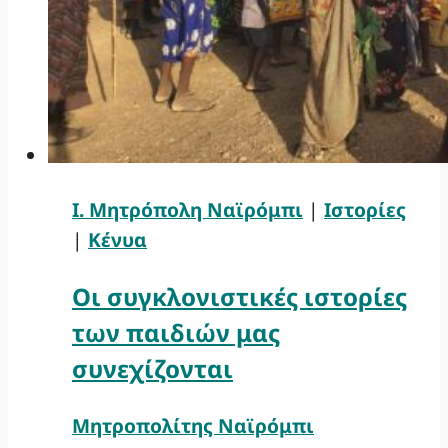
Ι. Μητρόπολη Ναϊρόμπι
|
Ιστορίες
|
Κένυα
Οι συγκλονιστικές ιστορίες
των παιδιών μας
συνεχίζονται
Μητροπολίτης Ναϊρόμπι