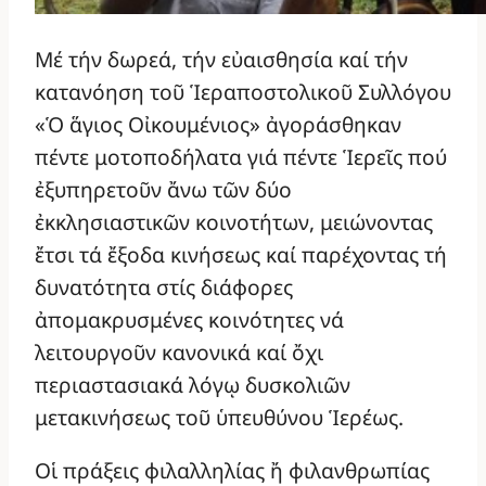
Μέ τήν δωρεά, τήν εὐαισθησία καί τήν
κατανόηση τοῦ Ἱεραποστολικοῦ Συλλόγου
«Ὁ ἅγιος Οἰκουμένιος» ἀγοράσθηκαν
πέντε μοτοποδήλατα γιά πέντε Ἱερεῖς πού
ἐξυπηρετοῦν ἄνω τῶν δύο
ἐκκλησιαστικῶν κοινοτήτων, μειώνοντας
ἔτσι τά ἔξοδα κινήσεως καί παρέχοντας τή
δυνατότητα στίς διάφορες
ἀπομακρυσμένες κοινότητες νά
λειτουργοῦν κανονικά καί ὄχι
περιαστασιακά λόγῳ δυσκολιῶν
μετακινήσεως τοῦ ὑπευθύνου Ἱερέως.
Οἱ πράξεις φιλαλληλίας ἤ φιλανθρωπίας