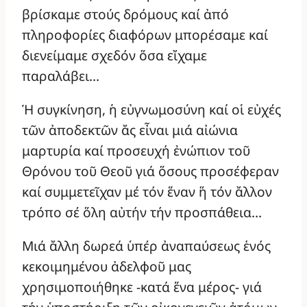
βρίσκαμε στούς δρόμους καί ἀπό
πληροφορίες διαφόρων μπορέσαμε καί
διενείμαμε σχεδόν ὅσα εἴχαμε
παραλάβει…
Ἡ συγκίνηση, ἡ εὐγνωμοσύνη καί οἱ εὐχές
τῶν ἀποδεκτῶν ἄς εἶναι μιά αἰώνια
μαρτυρία καί προσευχή ἐνώπιον τοῦ
Θρόνου τοῦ Θεοῦ γιά ὅσους προσέφεραν
καί συμμετεῖχαν μέ τόν ἕναν ἥ τόν ἄλλον
τρόπο σέ ὅλη αὐτήν τήν προσπάθεια…
Μιά ἄλλη δωρεά ὑπέρ ἀναπαύσεως ἑνός
κεκοιμημένου ἀδελφοῦ μας
χρησιμοποιήθηκε -κατά ἕνα μέρος- γιά