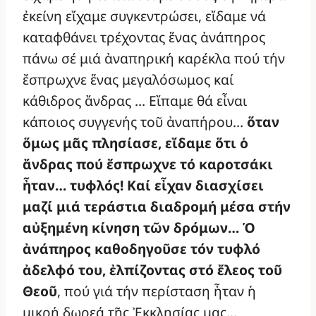
ἐκείνη εἴχαμε συγκεντρώσει, εἴδαμε νά
καταφθάνει τρέχοντας ἕνας ἀνάπηρος
πάνω σέ μιά ἀναπηρική καρέκλα πού τήν
ἔσπρωχνε ἕνας μεγαλόσωμος καί
κάθιδρος ἄνδρας … Εἴπαμε θά εἶναι
κάποιος συγγενής τοῦ ἀναπήρου…
ὅταν
ὅμως μᾶς πλησίασε, εἴδαμε ὅτι ὁ
ἄνδρας πού ἔσπρωχνε τό καροτσάκι
ἦταν… τυφλός! Καί εἶχαν διασχίσει
μαζί μιά τεράστια διαδρομή μέσα στήν
αὐξημένη κίνηση τῶν δρόμων… Ὁ
ἀνάπηρος καθοδηγοῦσε τόν τυφλό
ἀδελφό του, ἐλπίζοντας στό ἔλεος τοῦ
Θεοῦ
, πού γιά τήν περίσταση ἦταν ἡ
μικρή δωρεά τῆς Ἐκκλησίας μας…