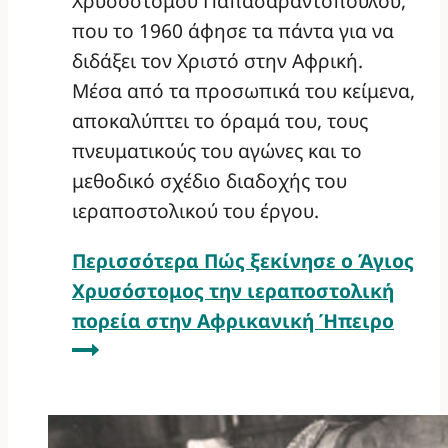
Χρυσοστόμου Παπασαραντόπουλου,
που το 1960 άφησε τα πάντα για να
διδάξει τον Χριστό στην Αφρική.
Μέσα από τα προσωπικά του κείμενα,
αποκαλύπτει το όραμά του, τους
πνευματικούς του αγώνες και το
μεθοδικό σχέδιο διαδοχής του
ιεραποστολικού του έργου.
Περισσότερα
Πώς ξεκίνησε ο Άγιος
Χρυσόστομος την ιεραποστολική
πορεία στην Αφρικανική Ήπειρο