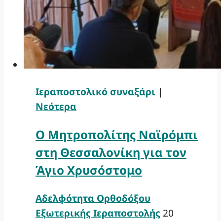
Ιεραποστολικό συναξάρι
|
Νεότερα
Ο Μητροπολίτης Ναϊρόμπι
στη Θεσσαλονίκη για τον
Άγιο Χρυσόστομο
Αδελφότητα Ορθοδόξου
Εξωτερικής Ιεραποστολής
20