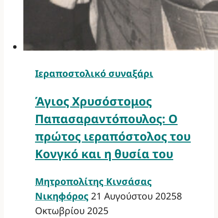
Ιεραποστολικό συναξάρι
Άγιος Χρυσόστομος
Παπασαραντόπουλος: Ο
πρώτος ιεραπόστολος του
Κονγκό και η θυσία του
Μητροπολίτης Κινσάσας
Νικηφόρος
21 Αυγούστου 2025
8
Οκτωβρίου 2025