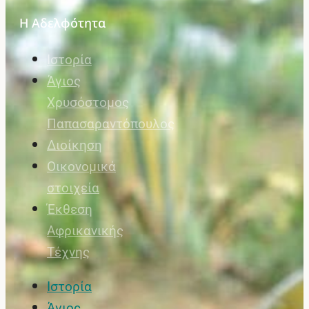
Η Αδελφότητα
Ιστορία
Άγιος
Χρυσόστομος
Παπασαραντόπουλος
Διοίκηση
Οικονομικά
στοιχεία
Έκθεση
Αφρικανικής
Τέχνης
Ιστορία
Άγιος