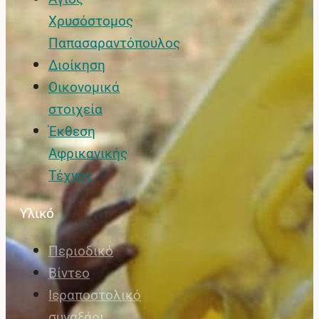
Χρυσόστομος
Παπασαραντόπουλος
Διοίκηση
Οικονομικά
στοιχεία
Έκθεση
Αφρικανικής
Τέχνης
Υλικό
Περιοδικό
Βίντεο
Ιεραποστολικό
συναξάρι