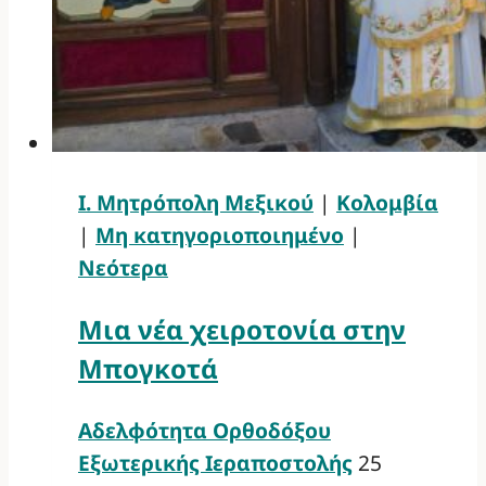
Ι. Μητρόπολη Μεξικού
|
Κολομβία
|
Μη κατηγοριοποιημένο
|
Νεότερα
Μια νέα χειροτονία στην
Μπογκοτά
Αδελφότητα Ορθοδόξου
Εξωτερικής Ιεραποστολής
25