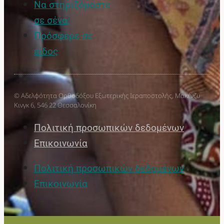
Να στηριζόμαστε
σε σένα;
Πρόσφερε σε
είδος
© Αδελφότητα Ορθοδόξου Εξωτερικής Ιεραποστολής, Μακένζυ
Κινγκ 6, 546 22 Θεσσαλονίκη
Πολιτική προσωπικών δεδομένων
Επικοινωνία
Πολιτική προσωπικών δεδομένων
Επικοινωνία