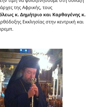
 την τιμή να φιλοξενήσουμε στη σύναξη
ράρχες της Αφρικής, τους
λεως κ. Δημήτριο και Καρθαγένης κ.
Ορθόδοξης Εκκλησίας στην κεντρική και
κρεμπ.