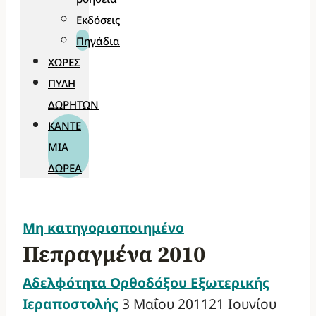
Εκδόσεις
Πηγάδια
ΧΏΡΕΣ
ΠΎΛΗ
ΔΩΡΗΤΏΝ
ΚΆΝΤΕ
ΜΊΑ
ΔΩΡΕΆ
Μη κατηγοριοποιημένο
Πεπραγμένα 2010
Αδελφότητα Ορθοδόξου Εξωτερικής
Ιεραποστολής
3 Μαΐου 2011
21 Ιουνίου