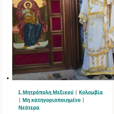
Ι. Μητρόπολη Μεξικού
|
Κολομβία
|
Μη κατηγοριοποιημένο
|
Νεότερα