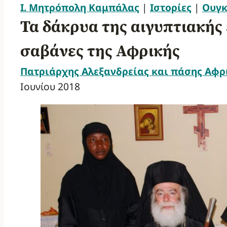
Ι. Μητρόπολη Καμπάλας
|
Ιστορίες
|
Ουγκ
Τα δάκρυα της αιγυπτιακής 
σαβάνες της Αφρικής
Πατριάρχης Αλεξανδρείας και πάσης Αφρ
Ιουνίου 2018