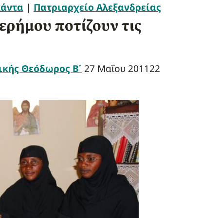
άντα
|
Πατριαρχείο Αλεξανδρείας
ερήμου ποτίζουν τις
ικής Θεόδωρος Β΄
27 Μαΐου 2011
22