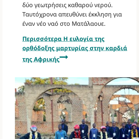
δύο γεωτρήσεις καθαρού νερού.
Ταυτόχρονα απευθύνει έκκληση για
έναν νέο ναό στο Ματάλαουε.
Περισσότερα
Η ευλογία της
ορθόδοξης μαρτυρίας στην καρδιά
της Αφρικής