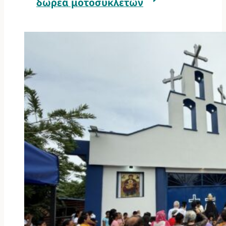
δωρεά μοτοσυκλετών