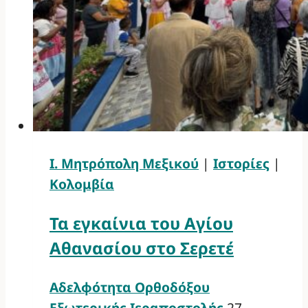
Ι. Μητρόπολη Μεξικού
|
Ιστορίες
|
Κολομβία
Τα εγκαίνια του Αγίου
Αθανασίου στο Σερετέ
Αδελφότητα Ορθοδόξου
Εξωτερικής Ιεραποστολής
27