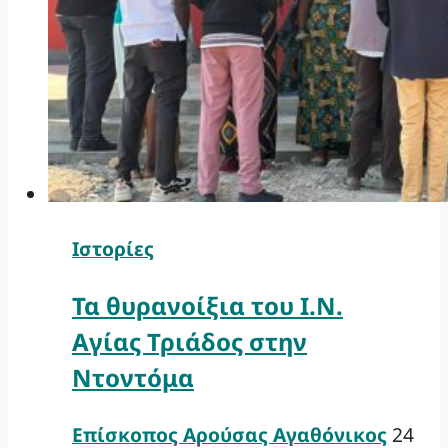
Ιστορίες
Τα θυρανοίξια του Ι.Ν.
Αγίας Τριάδος στην
Ντοντόμα
Επίσκοπος Αρούσας Αγαθόνικος
24