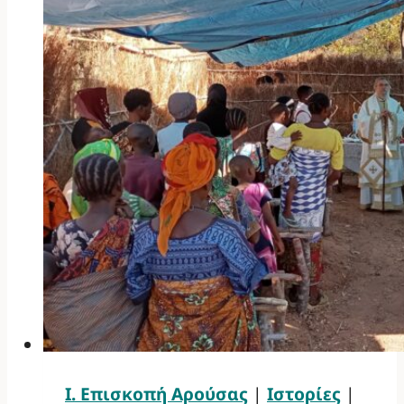
Ι. Επισκοπή Αρούσας
|
Ιστορίες
|