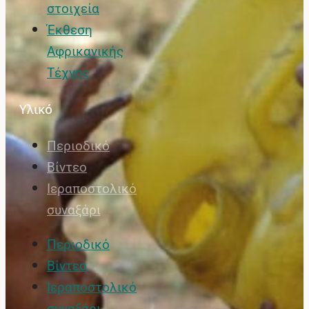
στοιχεία
Έκθεση
Αφρικανικής
Τέχνης
Υλικό
Περιοδικό
Βίντεο
Ιεραποστολικό
συναξάρι
Περιοδικό
Βίντεο
Ιεραποστολικό
συναξάρι