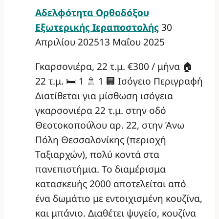
Αδελφότητα Ορθοδόξου
Εξωτερικής Ιεραποστολής
30
Απριλίου 2025
13 Μαΐου 2025
Γκαρσονιέρα, 22 τ.μ. €300 / μήνα 🏠
22 τ.μ. 🛏️ 1 🚿 1 🏢 Ισόγειο Περιγραφή
Διατίθεται για μίσθωση ισόγεια
γκαρσονιέρα 22 τ.μ. στην οδό
Θεοτοκοπούλου αρ. 22, στην Άνω
Πόλη Θεσσαλονίκης (περιοχή
Ταξιαρχών), πολύ κοντά στα
πανεπιστήμια. Το διαμέρισμα
κατασκευής 2000 αποτελείται από
ένα δωμάτιο με εντοιχισμένη κουζίνα,
και μπάνιο. Διαθέτει ψυγείο, κουζίνα