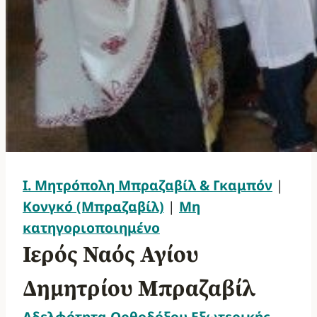
Ι. Μητρόπολη Μπραζαβίλ & Γκαμπόν
|
Κονγκό (Μπραζαβίλ)
|
Μη
κατηγοριοποιημένο
Ιερός Ναός Αγίου
Δημητρίου Μπραζαβίλ
Αδελφότητα Ορθοδόξου Εξωτερικής