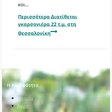
και…
Περισσότερα
Διατίθεται
γκαρσονιέρα 22 τ.μ. στη
Θεσσαλονίκη
Η Αδελφότητα
Ιστορία
Άγιος