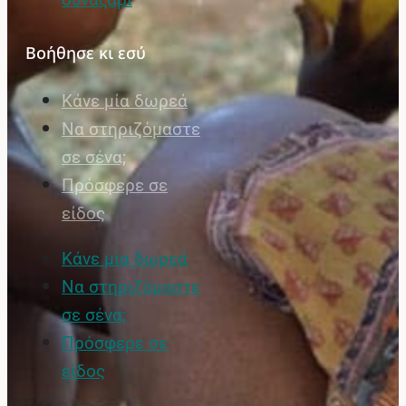
Βοήθησε κι εσύ
Κάνε μία δωρεά
Να στηριζόμαστε
σε σένα;
Πρόσφερε σε
είδος
Κάνε μία δωρεά
Να στηριζόμαστε
σε σένα;
Πρόσφερε σε
είδος