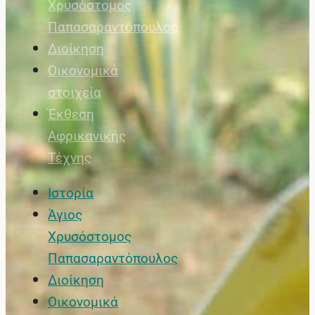
Χρυσόστομος
Παπασαραντόπουλος
Διοίκηση
Οικονομικά
στοιχεία
Έκθεση
Αφρικανικής
Τέχνης
Ιστορία
Άγιος
Χρυσόστομος
Παπασαραντόπουλος
Διοίκηση
Οικονομικά