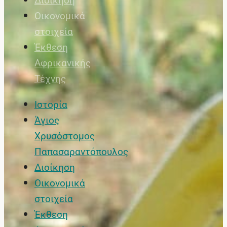
Διοίκηση
Οικονομικά
στοιχεία
Έκθεση
Αφρικανικής
Τέχνης
Ιστορία
Άγιος
Χρυσόστομος
Παπασαραντόπουλος
Διοίκηση
Οικονομικά
στοιχεία
Έκθεση