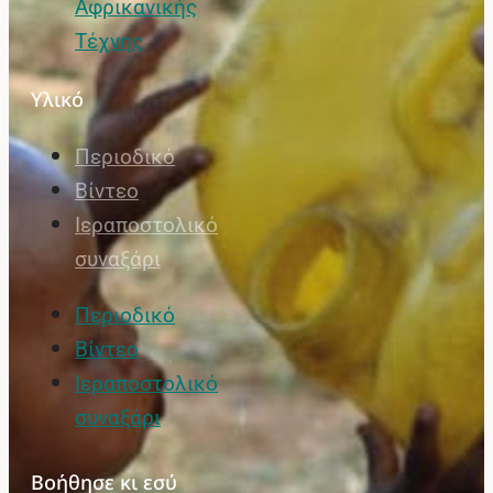
Αφρικανικής
Τέχνης
Υλικό
Περιοδικό
Βίντεο
Ιεραποστολικό
συναξάρι
Περιοδικό
Βίντεο
Ιεραποστολικό
συναξάρι
Βοήθησε κι εσύ