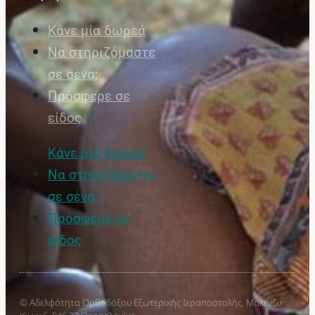
Κάνε μία δωρεά
Να στηριζόμαστε
σε σένα;
Πρόσφερε σε
είδος
Κάνε μία δωρεά
Να στηριζόμαστε
σε σένα;
Πρόσφερε σε
είδος
© Αδελφότητα Ορθοδόξου Εξωτερικής Ιεραποστολής, Μακένζυ