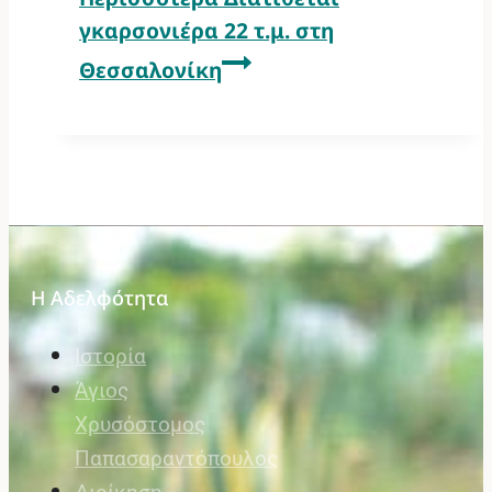
γκαρσονιέρα 22 τ.μ. στη
Θεσσαλονίκη
Η Αδελφότητα
Ιστορία
Άγιος
Χρυσόστομος
Παπασαραντόπουλος