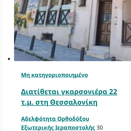
Μη κατηγοριοποιημένο
Διατίθεται γκαρσονιέρα 22
τ.μ. στη Θεσσαλονίκη
Αδελφότητα Ορθοδόξου
Εξωτερικής Ιεραποστολής
30