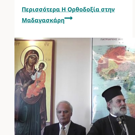
Περισσότερα
Η Ορθοδοξία στην
Μαδαγασκάρη