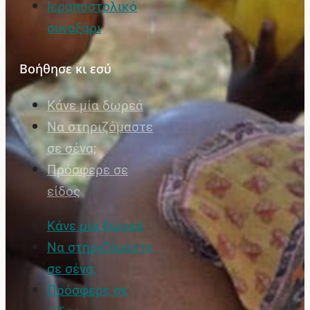
Ιεραποστολικό
συναξάρι
Βοήθησε κι εσύ
Κάνε μία δωρεά
Να στηριζόμαστε
σε σένα;
Πρόσφερε σε
είδος
Κάνε μία δωρεά
Να στηριζόμαστε
σε σένα;
Πρόσφερε σε