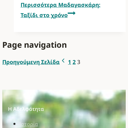
Περισσότερα
Μαδαγασκάρη:
Ταξίδι στο χρόνο
Page navigation
Προηγούμενη Σελίδα
1
2
3
Η Αδελφότητα
Ιστορία