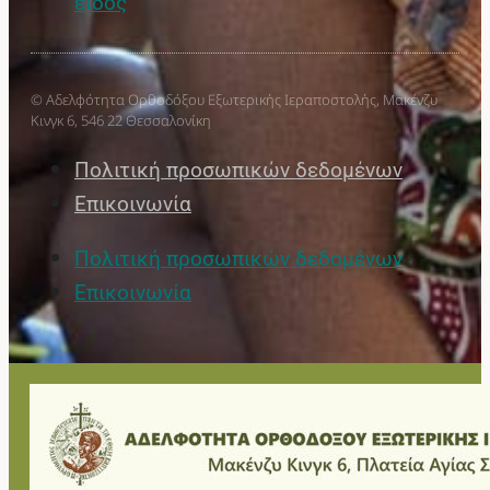
είδος
© Αδελφότητα Ορθοδόξου Εξωτερικής Ιεραποστολής, Μακένζυ
Κινγκ 6, 546 22 Θεσσαλονίκη
Πολιτική προσωπικών δεδομένων
Επικοινωνία
Πολιτική προσωπικών δεδομένων
Επικοινωνία