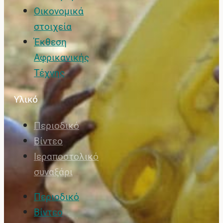
Οικονομικά
στοιχεία
Έκθεση
Αφρικανικής
Τέχνης
Υλικό
Περιοδικό
Βίντεο
Ιεραποστολικό
συναξάρι
Περιοδικό
Βίντεο