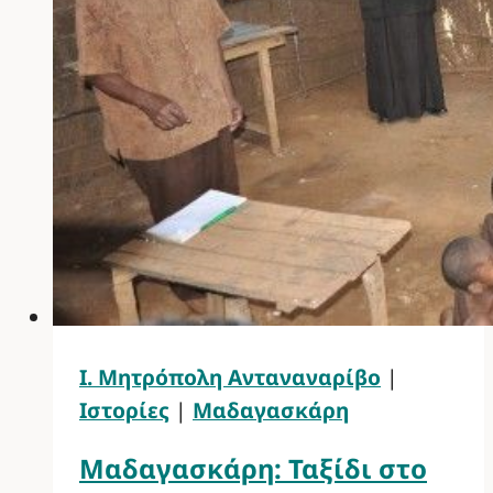
Ι. Μητρόπολη Ανταναναρίβο
|
Ιστορίες
|
Μαδαγασκάρη
Μαδαγασκάρη: Ταξίδι στο