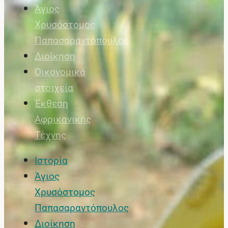
Άγιος
Χρυσόστομος
Παπασαραντόπουλος
Διοίκηση
Οικονομικά
στοιχεία
Έκθεση
Αφρικανικής
Τέχνης
Ιστορία
Άγιος
Χρυσόστομος
Παπασαραντόπουλος
Διοίκηση