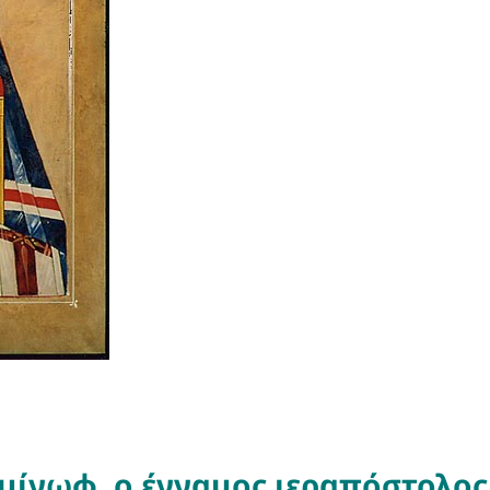
αμίνωφ, ο έγγαμος ιεραπόστολος