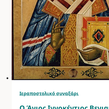
Ιεραποστολικό συναξάρι
Ο Άγιος Ιννοκέντιος Βενι